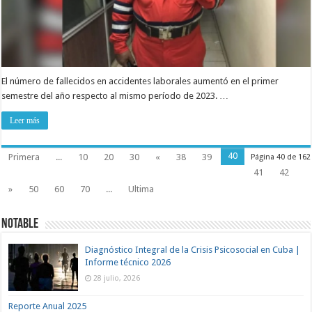
El número de fallecidos en accidentes laborales aumentó en el primer
semestre del año respecto al mismo período de 2023. …
Leer más
40
Primera
...
10
20
30
«
38
39
Página 40 de 162
41
42
»
50
60
70
...
Ultima
Notable
Diagnóstico Integral de la Crisis Psicosocial en Cuba |
Informe técnico 2026
28 julio, 2026
Reporte Anual 2025