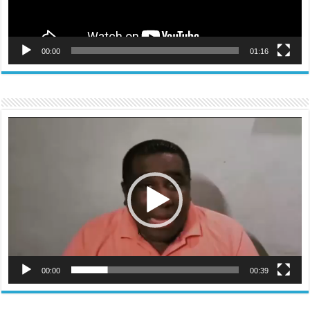
00:00
01:16
Reproductor
de
vídeo
00:00
00:39