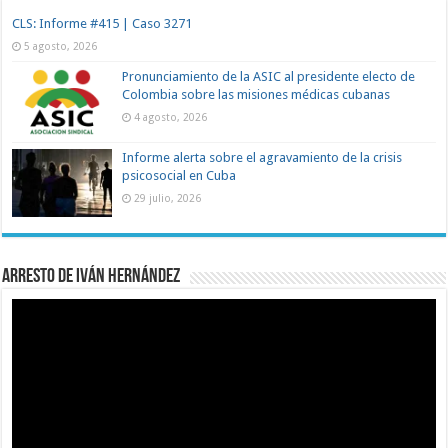
CLS: Informe #415 | Caso 3271
5 agosto, 2026
Pronunciamiento de la ASIC al presidente electo de
Colombia sobre las misiones médicas cubanas
4 agosto, 2026
Informe alerta sobre el agravamiento de la crisis
psicosocial en Cuba
29 julio, 2026
Arresto de Iván Hernández
Reproductor
de
vídeo