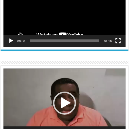
00:00
01:16
Reproductor
de
vídeo