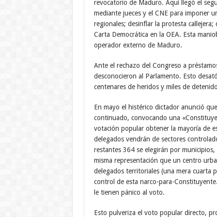
revocatorio de Maduro. Aquí llegó el seg
mediante jueces y el CNE para imponer un 
regionales; desinflar la protesta callejera;
Carta Democrática en la OEA. Esta maniobr
operador externo de Maduro.
Ante el rechazo del Congreso a préstamos 
desconocieron al Parlamento. Esto desat
centenares de heridos y miles de detenidos,
En mayo el histérico dictador anunció qu
continuado, convocando una «Constituyen
votación popular obtener la mayoría de e
delegados vendrán de sectores controlad
restantes 364 se elegirán por municipios,
misma representación que un centro urba
delegados territoriales (una mera cuarta p
control de esta narco-para-Constituyente
le tienen pánico al voto.
Esto pulveriza el voto popular directo, pr