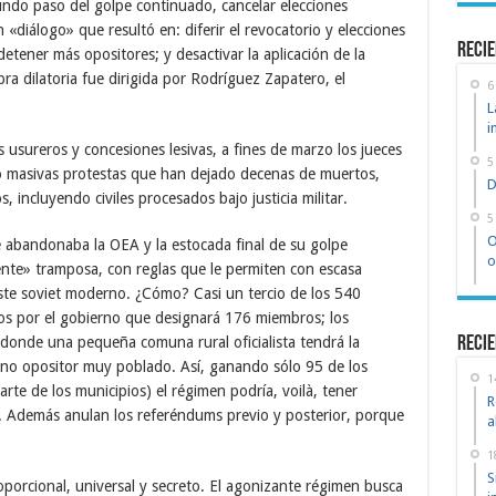
undo paso del golpe continuado, cancelar elecciones
«diálogo» que resultó en: diferir el revocatorio y elecciones
recie
 detener más opositores; y desactivar la aplicación de la
a dilatoria fue dirigida por Rodríguez Zapatero, el
6
L
i
usureros y concesiones lesivas, a fines de marzo los jueces
5
ó masivas protestas que han dejado decenas de muertos,
D
 incluyendo civiles procesados bajo justicia militar.
5
O
e abandonaba la OEA y la estocada final de su golpe
o
te» tramposa, con reglas que le permiten con escasa
ste soviet moderno. ¿Cómo? Casi un tercio de los 540
os por el gobierno que designará 176 miembros; los
 donde una pequeña comuna rural oficialista tendrá la
Recie
no opositor muy poblado. Así, ganando sólo 95 de los
1
arte de los municipios) el régimen podría, voilà, tener
R
. Además anulan los referéndums previo y posterior, porque
a
1
S
oporcional, universal y secreto. El agonizante régimen busca