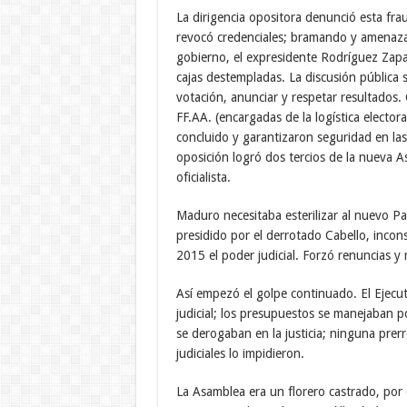
La dirigencia opositora denunció esta fra
revocó credenciales; bramando y amenazan
gobierno, el expresidente Rodríguez Zapat
cajas destempladas. La discusión pública s
votación, anunciar y respetar resultados.
FF.AA. (encargadas de la logística elector
concluido y garantizaron seguridad en las 
oposición logró dos tercios de la nueva 
oficialista.
Maduro necesitaba esterilizar al nuevo Pa
presidido por el derrotado Cabello, incons
2015 el poder judicial. Forzó renuncias y r
Así empezó el golpe continuado. El Ejecut
judicial; los presupuestos se manejaban po
se derogaban en la justicia; ninguna prerro
judiciales lo impidieron.
La Asamblea era un florero castrado, por 