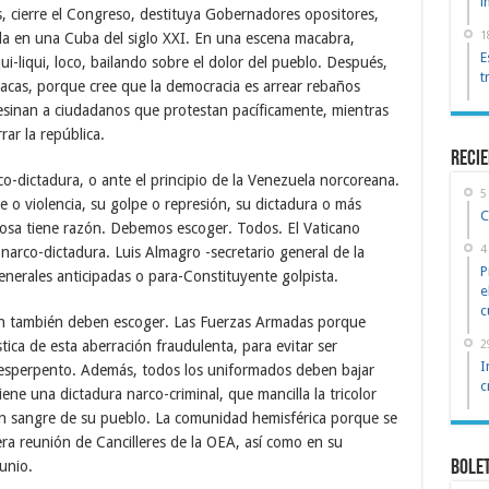
i
s, cierre el Congreso, destituya Gobernadores opositores,
1
ela en una Cuba del siglo XXI. En una escena macabra,
E
i-liqui, loco, bailando sobre el dolor del pueblo. Después,
t
vacas, porque cree que la democracia es arrear rebaños
sesinan a ciudadanos que protestan pacíficamente, mientras
ar la república.
reci
rco-dictadura, o ante el principio de la Venezuela norcoreana.
5
 o violencia, su golpe o represión, su dictadura o más
C
 cosa tiene razón. Debemos escoger. Todos. El Vaticano
4
 narco-dictadura. Luis Almagro -secretario general de la
P
nerales anticipadas o para-Constituyente golpista.
e
c
ión también deben escoger. Las Fuerzas Armadas porque
ica de esta aberración fraudulenta, para evitar ser
2
I
 esperpento. Además, todos los uniformados deben bajar
c
ene una dictadura narco-criminal, que mancilla la tricolor
on sangre de su pueblo. La comunidad hemisférica porque se
ra reunión de Cancilleres de la OEA, así como en su
unio.
Bole