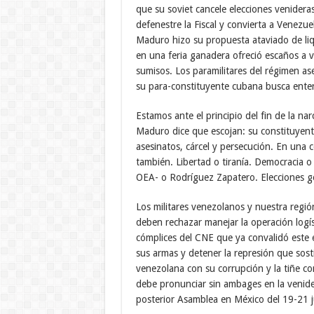
que su soviet cancele elecciones venidera
defenestre la Fiscal y convierta a Venezu
Maduro hizo su propuesta ataviado de liqu
en una feria ganadera ofreció escaños a 
sumisos. Los paramilitares del régimen a
su para-constituyente cubana busca enterr
Estamos ante el principio del fin de la na
Maduro dice que escojan: su constituyente
asesinatos, cárcel y persecución. En una
también. Libertad o tiranía. Democracia o
OEA- o Rodríguez Zapatero. Elecciones ge
Los militares venezolanos y nuestra reg
deben rechazar manejar la operación logíst
cómplices del CNE que ya convalidó este
sus armas y detener la represión que sosti
venezolana con su corrupción y la tiñe c
debe pronunciar sin ambages en la venide
posterior Asamblea en México del 19-21 j