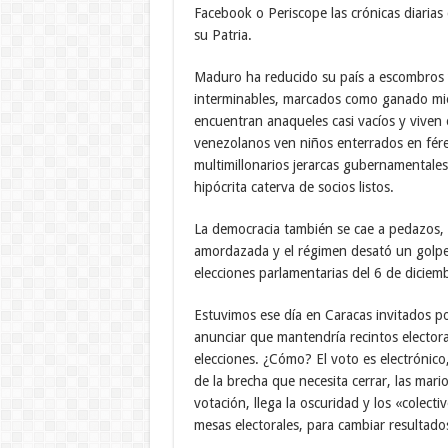
Facebook o Periscope las crónicas diarias
su Patria.
Maduro ha reducido su país a escombros y
interminables, marcados como ganado mient
encuentran anaqueles casi vacíos y viven 
venezolanos ven niños enterrados en féret
multimillonarios jerarcas gubernamentales
hipócrita caterva de socios listos.
La democracia también se cae a pedazos, la
amordazada y el régimen desató un golpe 
elecciones parlamentarias del 6 de diciem
Estuvimos ese día en Caracas invitados po
anunciar que mantendría recintos electora
elecciones. ¿Cómo? El voto es electrónico
de la brecha que necesita cerrar, las mari
votación, llega la oscuridad y los «colecti
mesas electorales, para cambiar resultado