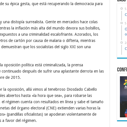
Caso
 de su épica gesta, que está recuperando la democracia para
5
C
 una distopía surrealista. Gente en mercados hace colas
5
ras la inflación más alta del mundo devora sus bolsillos,
O
expuestos a una criminalidad escalofriante. Azorados, los
o
ros de cartón por causa de malaria o difteria, mientras
2
 demuestran que los socialistas del siglo XXI son una
C
 oposición política está criminalizada, la prensa
Confe
continuado después de sufrir una aplastante derrota en las
bre de 2015.
r la oposición, allá vimos al tenebroso Diosdado Cabello
les abiertos hasta «la hora que sea», para robarse las
, el régimen cuenta con resultados en línea y sabe el tamaño
onetas del órgano electoral (CNE) extienden varias horas la
vos» (pandillas oficialistas) se apoderan violentamente de
s a favor del régimen.