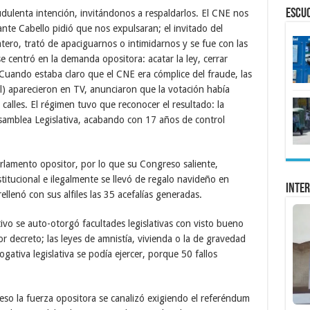
ESCU
udulenta intención, invitándonos a respaldarlos. El CNE nos
te Cabello pidió que nos expulsaran; el invitado del
ero, trató de apaciguarnos o intimidarnos y se fue con las
e centró en la demanda opositora: acatar la ley, cerrar
 Cuando estaba claro que el CNE era cómplice del fraude, las
al) aparecieron en TV, anunciaron que la votación había
calles. El régimen tuvo que reconocer el resultado: la
Asamblea Legislativa, acabando con 17 años de control
rlamento opositor, por lo que su Congreso saliente,
titucional e ilegalmente se llevó de regalo navideño en
Inter
ellenó con sus alfiles las 35 acefalías generadas.
ivo se auto-otorgó facultades legislativas con visto bueno
r decreto; las leyes de amnistía, vivienda o la de gravedad
gativa legislativa se podía ejercer, porque 50 fallos
eso la fuerza opositora se canalizó exigiendo el referéndum