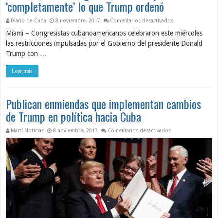
‘completamente’ lo que Trump ordenó
en Reacciones: La
Diario de Cuba
8 noviembre, 2017
Comentarios desactivados
Miami – Congresistas cubanoamericanos celebraron este miércoles
las restricciones impulsadas por el Gobierno del presidente Donald
Trump con …
Leer más
Publican enmiendas que implementan cambios
de Trump en política hacia Cuba
en Publican enmien
Martí Noticias
8 noviembre, 2017
Comentarios desactivados