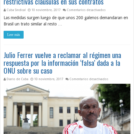
restrictivas cláusulas en sus contratos
en Médicos cubanos 
Cuba Sindical
10 noviembre, 2017
Comentarios desactivados
Las medidas surgen luego de que unos 200 galenos demandaran en
Brasil un trato similar al resto …
Leer más
Julio Ferrer vuelve a reclamar al régimen una
respuesta por la información ‘falsa’ dada a la
ONU sobre su caso
en Julio Ferrer vu
Diario de Cuba
10 noviembre, 2017
Comentarios desactivados