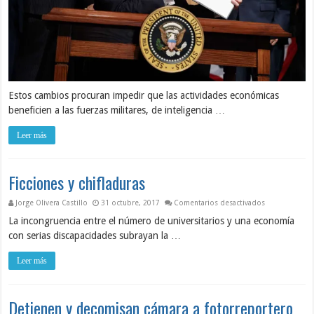
Estos cambios procuran impedir que las actividades económicas
beneficien a las fuerzas militares, de inteligencia …
Leer más
Ficciones y chifladuras
en Ficciones y
Jorge Olivera Castillo
31 octubre, 2017
Comentarios desactivados
La incongruencia entre el número de universitarios y una economía
con serias discapacidades subrayan la …
Leer más
Detienen y decomisan cámara a fotorreportero