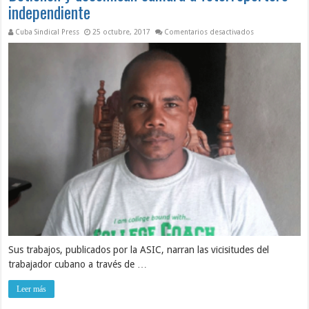
independiente
en Detienen y d
Cuba Sindical Press
25 octubre, 2017
Comentarios desactivados
Sus trabajos, publicados por la ASIC, narran las vicisitudes del
trabajador cubano a través de …
Leer más