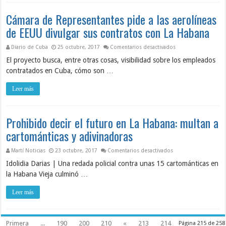
Cámara de Representantes pide a las aerolíneas
de EEUU divulgar sus contratos con La Habana
en Cámara de Repres
Diario de Cuba
25 octubre, 2017
Comentarios desactivados
El proyecto busca, entre otras cosas, visibilidad sobre los empleados
contratados en Cuba, cómo son …
Leer más
Prohibido decir el futuro en La Habana: multan a
cartománticas y adivinadoras
en Prohibido decir el
Martí Noticias
23 octubre, 2017
Comentarios desactivados
Idolidia Darias | Una redada policial contra unas 15 cartománticas en
la Habana Vieja culminó …
Leer más
Primera
...
190
200
210
«
213
214
Página 215 de 258