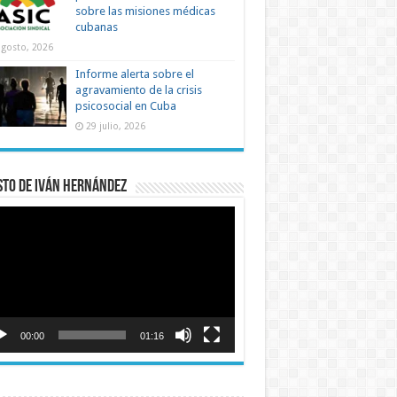
sobre las misiones médicas
cubanas
agosto, 2026
Informe alerta sobre el
agravamiento de la crisis
psicosocial en Cuba
29 julio, 2026
sto de Iván Hernández
roductor
o
00:00
01:16