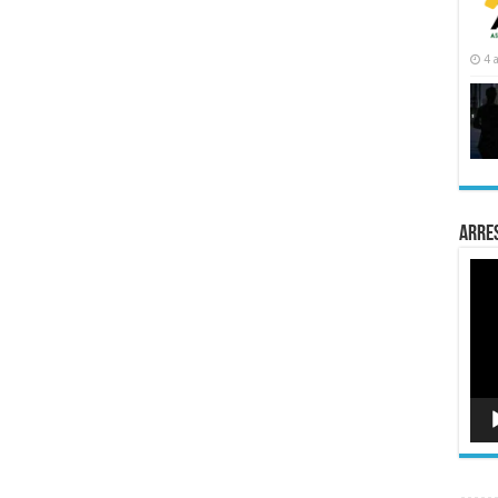
4 
Arre
Rep
de
víde