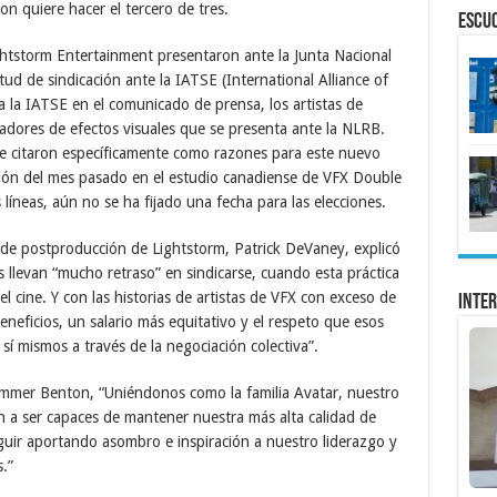
n quiere hacer el tercero de tres.
ESCU
ghtstorm Entertainment presentaron ante la Junta Nacional
ud de sindicación ante la IATSE (International Alliance of
 la IATSE en el comunicado de prensa, los artistas de
adores de efectos visuales que se presenta ante la NLRB.
 se citaron específicamente como razones para este nuevo
zación del mes pasado en el estudio canadiense de VFX Double
líneas, aún no se ha fijado una fecha para las elecciones.
 de postproducción de Lightstorm, Patrick DeVaney, explicó
 llevan “mucho retraso” en sindicarse, cuando esta práctica
l cine. Y con las historias de artistas de VFX con exceso de
Inter
eneficios, un salario más equitativo y el respeto que esos
í mismos a través de la negociación colectiva”.
ummer Benton, “Uniéndonos como la familia Avatar, nuestro
n a ser capaces de mantener nuestra más alta calidad de
guir aportando asombro e inspiración a nuestro liderazgo y
.”