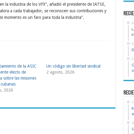
n la industria de los VFX”, añadió el presidente de IATSE,
alora a cada trabajador, se reconocen sus contribuciones y
recie
e momento es un faro para toda la industria”.
6
L
i
5
D
5
O
iamiento de la ASIC
Un código sin libertad sindical
o
dente electo de
2 agosto, 2026
a sobre las misiones
 cubanas
o, 2026
Recie
1
R
a
1
S