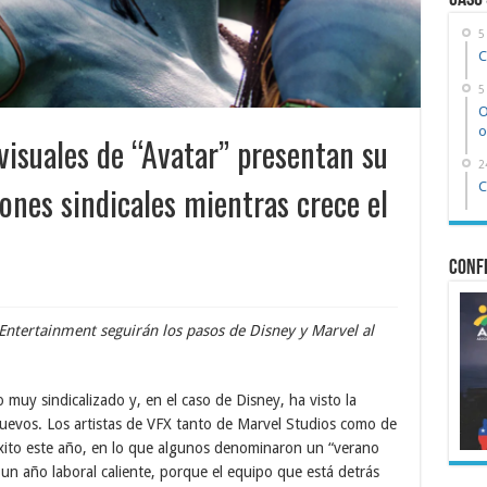
Caso
5
C
5
O
o
 visuales de “Avatar” presentan su
2
iones sindicales mientras crece el
C
Confe
 Entertainment seguirán los pasos de Disney y Marvel al
muy sindicalizado y, en el caso de Disney, ha visto la
uevos. Los artistas de VFX tanto de Marvel Studios como de
xito este año, en lo que algunos denominaron un “verano
 un año laboral caliente, porque el equipo que está detrás