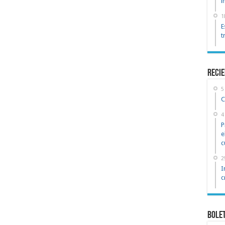
i
1
E
t
reci
5
C
4
P
e
c
2
I
c
Bole