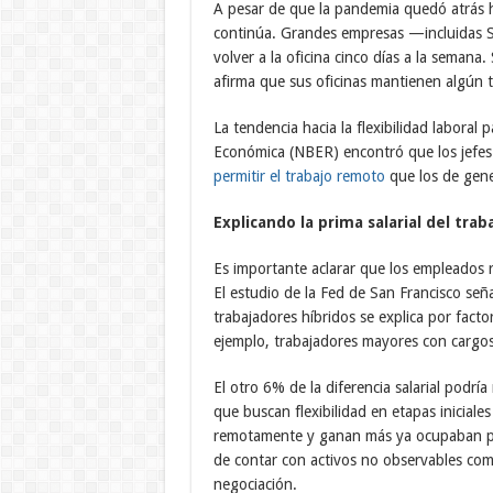
A pesar de que la pandemia quedó atrás ha
continúa. Grandes empresas —incluidas 
volver a la oficina cinco días a la seman
afirma que sus oficinas mantienen algún t
La tendencia hacia la flexibilidad laboral
Económica (NBER) encontró que los jefe
permitir el trabajo remoto
que los de gene
Explicando la prima salarial del tra
Es importante aclarar que los empleados
El estudio de la Fed de San Francisco señ
trabajadores híbridos se explica por fac
ejemplo, trabajadores mayores con cargos
El otro 6% de la diferencia salarial podrí
que buscan flexibilidad en etapas iniciale
remotamente y ganan más ya ocupaban p
de contar con activos no observables com
negociación.