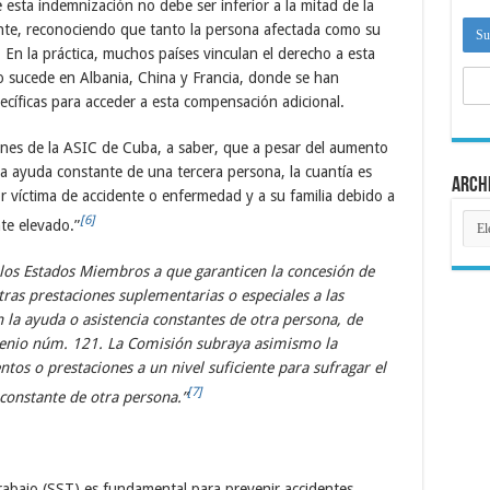
sta indemnización no debe ser inferior a la mitad de la
nte, reconociendo que tanto la persona afectada como su
n la práctica, muchos países vinculan el derecho a esta
o sucede en Albania, China y Francia, donde se han
ecíficas para acceder a esta compensación adicional.
nes de la ASIC de Cuba, a saber, que a pesar del aumento
la ayuda constante de una tercera persona, la cuantía es
Arch
r víctima de accidente o enfermedad y a su familia debido a
Arch
[6]
te elevado.”
los Estados Miembros a que garanticen la concesión de
ras prestaciones suplementarias o especiales a las
la ayuda o asistencia constantes de otra persona, de
venio núm. 121. La Comisión subraya asimismo la
os o prestaciones a un nivel suficiente para sufragar el
[7]
 constante de otra persona.”
rabajo (SST) es fundamental para prevenir accidentes