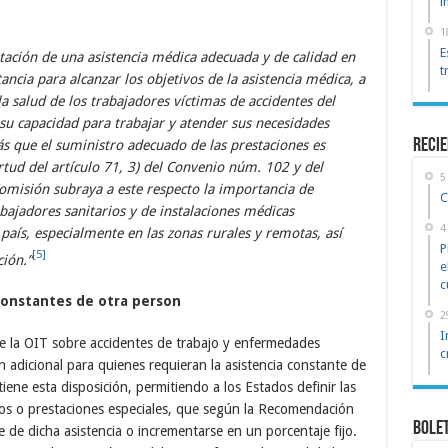
i
1
E
tación de una asistencia médica adecuada y de calidad en
t
cia para alcanzar los objetivos de la asistencia médica, a
a salud de los trabajadores víctimas de accidentes del
su capacidad para trabajar y atender sus necesidades
reci
 que el suministro adecuado de las prestaciones es
rtud del artículo 71, 3) del Convenio núm. 102 y del
5
omisión subraya a este respecto la importancia de
C
bajadores sanitarios y de instalaciones médicas
4
aís, especialmente en las zonas rurales y remotas, así
P
[5]
ción.”
e
c
constantes de otra person
2
I
e la OIT sobre accidentes de trabajo y enfermedades
c
 adicional para quienes requieran la asistencia constante de
ne esta disposición, permitiendo a los Estados definir las
os o prestaciones especiales, que según la Recomendación
Bole
 de dicha asistencia o incrementarse en un porcentaje fijo.