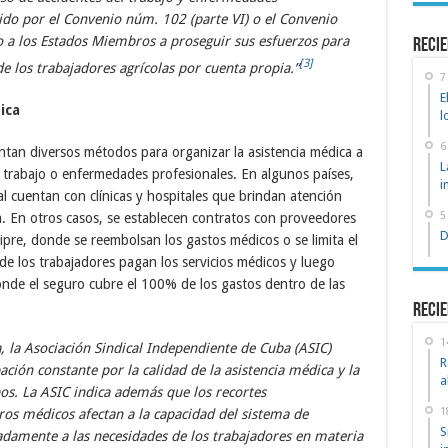
cido por el Convenio núm. 102 (parte VI) o el Convenio
 a los Estados Miembros a proseguir sus esfuerzos para
recie
[3]
 los trabajadores agrícolas por cuenta propia.”
7
E
ica
l
6
an diversos métodos para organizar la asistencia médica a
L
 trabajo o enfermedades profesionales. En algunos países,
i
l cuentan con clínicas y hospitales que brindan atención
5
a. En otros casos, se establecen contratos con proveedores
D
pre, donde se reembolsan los gastos médicos o se limita el
e los trabajadores pagan los servicios médicos y luego
onde el seguro cubre el 100% de los gastos dentro de las
Recie
1
 la Asociación Sindical Independiente de Cuba (ASIC)
R
ción constante por la calidad de la asistencia médica y la
a
s. La ASIC indica además que los recortes
1
ros médicos afectan a la capacidad del sistema de
S
damente a las necesidades de los trabajadores en materia