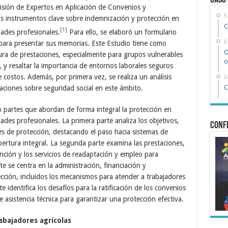
Caso
isión de Expertos en Aplicación de Convenios y
5
 instrumentos clave sobre indemnización y protección en
C
[1]
ades profesionales.
Para ello, se elaboró un formulario
5
para presentar sus memorias. Este Estudio tiene como
O
tura de prestaciones, especialmente para grupos vulnerables
o
, y resaltar la importancia de entornos laborales seguros
costos. Además, por primera vez, se realiza un análisis
2
C
ciones sobre seguridad social en este ámbito.
o partes que abordan de forma integral la protección en
ades profesionales. La primera parte analiza los objetivos,
Confe
nes de protección, destacando el paso hacia sistemas de
bertura integral. La segunda parte examina las prestaciones,
ención y los servicios de readaptación y empleo para
e se centra en la administración, financiación y
cción, incluidos los mecanismos para atender a trabajadores
te identifica los desafíos para la ratificación de los convenios
 asistencia técnica para garantizar una protección efectiva.
rabajadores agrícolas