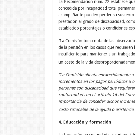
La Recomendación núm. 22 establece que e
concedida por incapacidad total permane
acompañante pueden perder su sustento. E
prestación al grado de discapacidad, com
establecido porcentajes o condiciones esp
“
La Comisión toma nota de las observacio
de la pensión en los casos que requieren 
insuficiente para mantener a un trabajado
un costo de la vida desproporcionadamen
“La Comisión alienta encarecidamente a 
incrementos en los pagos periódicos u ot
personas con discapacidad que requieran 
conformidad con el artículo 16 del Con
importancia de conceder dichos increment
costo razonable de la ayuda o asistencia
4. Educación y formación
La formación en seguridad y salud en el t