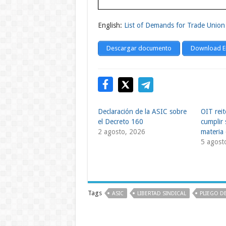
English:
List of Demands for Trade Union
Descargar documento
Download E
Declaración de la ASIC sobre
OIT rei
el Decreto 160
cumplir 
2 agosto, 2026
materia 
5 agost
Tags
ASIC
LIBERTAD SINDICAL
PLIEGO D