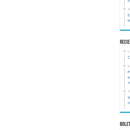
i
1
E
t
reci
5
C
4
P
e
c
2
I
c
Bole