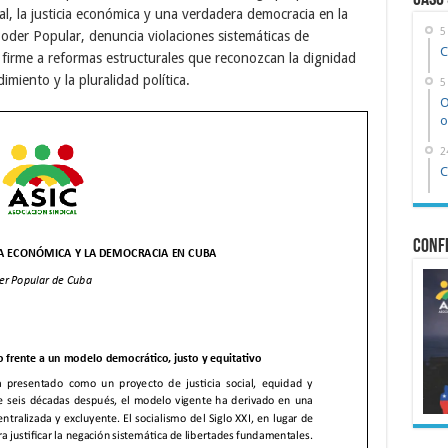
Caso
cal, la justicia económica y una verdadera democracia en la
5
Poder Popular, denuncia violaciones sistemáticas de
C
 firme a reformas estructurales que reconozcan la dignidad
imiento y la pluralidad política.
5
O
o
2
C
Confe