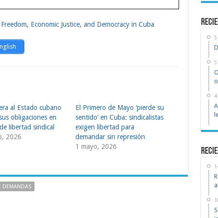
recie
 Freedom, Economic Justice, and Democracy in Cuba
5
nglish
D
5
O
o
4
A
tera al Estado cubano
El Primero de Mayo ‘pierde su
l
sus obligaciones en
sentido’ en Cuba: sindicalistas
de libertad sindical
exigen libertad para
o, 2026
demandar sin represión
1 mayo, 2026
Recie
1
R
a
E DEMANDAS
1
S