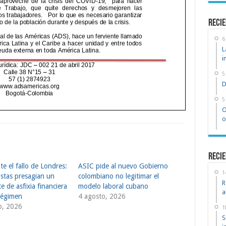
recie
6
L
i
5
D
5
O
o
Recie
e el fallo de Londres:
ASIC pide al nuevo Gobierno
1
stas presagian un
colombiano no legitimar el
R
e de asfixia financiera
modelo laboral cubano
a
 régimen
4 agosto, 2026
o, 2026
1
S