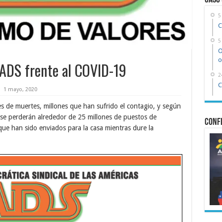
Caso
5
C
5
O
o
ADS frente al COVID-19
2
C
1 mayo, 2020
s de muertes, millones que han sufrido el contagio, y según
 se perderán alrededor de 25 millones de puestos de
Confe
que han sido enviados para la casa mientras dure la