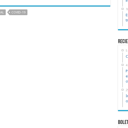
i
1
CAL
COVID-19
E
t
reci
5
C
4
P
e
c
2
I
c
Bole