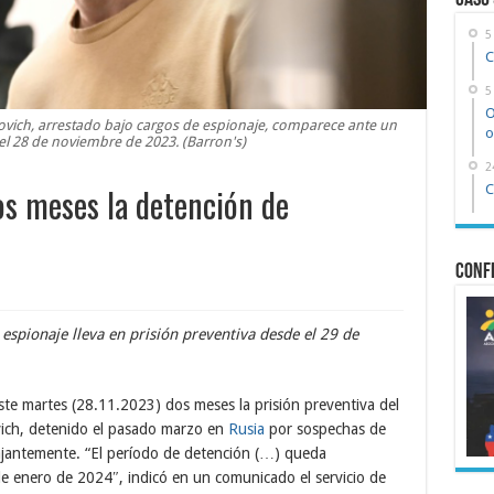
Caso
5
C
5
O
ovich, arrestado bajo cargos de espionaje, comparece ante un
o
el 28 de noviembre de 2023. (Barron's)
2
os meses la detención de
C
Confe
espionaje lleva en prisión preventiva desde el 29 de
te martes (28.11.2023) dos meses la prisión preventiva del
ich, detenido el pasado marzo en
Rusia
por sospechas de
tajantemente. “El período de detención (…) queda
e enero de 2024″, indicó en un comunicado el servicio de