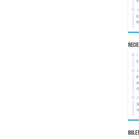
i
1
E
t
reci
5
C
4
P
e
c
2
I
c
Bole