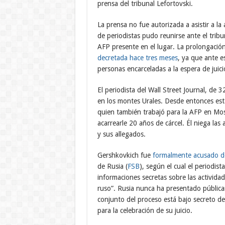
prensa del tribunal Lefortovski.
La prensa no fue autorizada a asistir a l
de periodistas pudo reunirse ante el trib
AFP presente en el lugar. La prolongació
decretada hace tres meses
, ya que ante es
personas encarceladas a la espera de juici
El periodista del Wall Street Journal, de 
en los montes Urales. Desde entonces está 
quien también trabajó para la AFP en Mos
acarrearle 20 años de cárcel. Él niega las 
y sus allegados.
Gershkovkich fue
formalmente acusado de 
de Rusia (
FSB
), según el cual el periodis
informaciones secretas sobre las actividad
ruso”. Rusia nunca ha presentado pública
conjunto del proceso está bajo secreto 
para la celebración de su juicio.