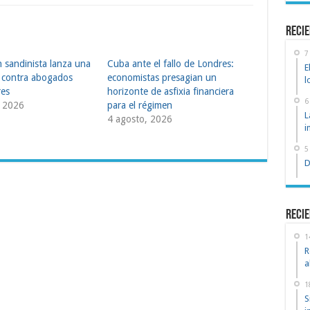
recie
7
 sandinista lanza una
Cuba ante el fallo de Londres:
E
 contra abogados
economistas presagian un
l
res
horizonte de asfixia financiera
6
, 2026
para el régimen
L
4 agosto, 2026
i
5
D
Recie
1
R
a
1
S