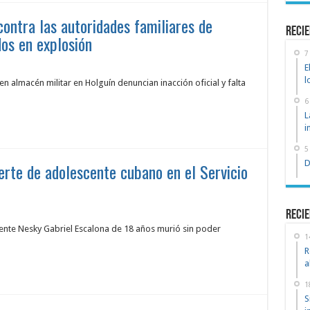
ontra las autoridades familiares de
recie
os en explosión
7
E
l
n almacén militar en Holguín denuncian inacción oficial y falta
6
L
i
5
D
erte de adolescente cubano en el Servicio
Recie
scente Nesky Gabriel Escalona de 18 años murió sin poder
1
R
a
1
S