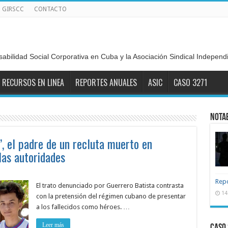
GIRSCC
CONTACTO
sabilidad Social Corporativa en Cuba y la Asociación Sindical Indepen
RECURSOS EN LINEA
REPORTES ANUALES
ASIC
CASO 3271
NOTA
’, el padre de un recluta muerto en
las autoridades
Repo
El trato denunciado por Guerrero Batista contrasta
14
con la pretensión del régimen cubano de presentar
a los fallecidos como héroes. …
Leer más