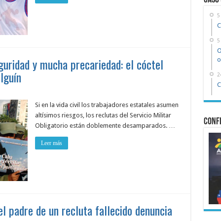
Caso
5
C
5
O
guridad y mucha precariedad: el cóctel
o
lguín
2
C
Si en la vida civil los trabajadores estatales asumen
altísimos riesgos, los reclutas del Servicio Militar
Confe
Obligatorio están doblemente desamparados. …
Leer más
 el padre de un recluta fallecido denuncia