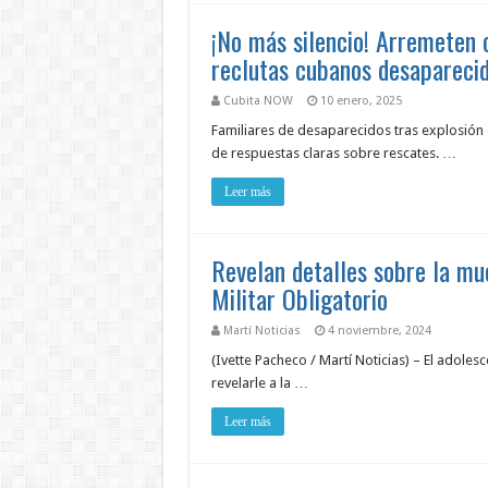
¡No más silencio! Arremeten c
reclutas cubanos desaparecid
Cubita NOW
10 enero, 2025
Familiares de desaparecidos tras explosión e
de respuestas claras sobre rescates. …
Leer más
Revelan detalles sobre la mu
Militar Obligatorio
Martí Noticias
4 noviembre, 2024
(Ivette Pacheco / Martí Noticias) – El adole
revelarle a la …
Leer más