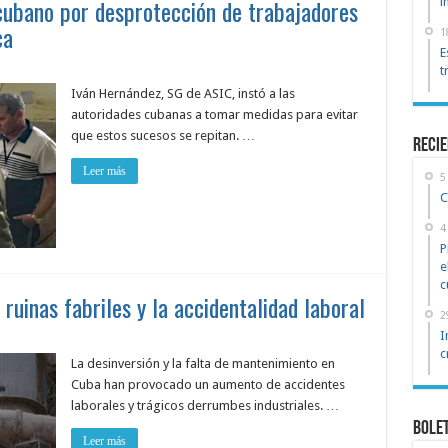
cubano por desprotección de trabajadores
i
ca
1
E
t
Iván Hernández, SG de ASIC, instó a las
autoridades cubanas a tomar medidas para evitar
que estos sucesos se repitan. …
reci
Leer más
5
C
4
P
e
c
 ruinas fabriles y la accidentalidad laboral
2
I
c
La desinversión y la falta de mantenimiento en
Cuba han provocado un aumento de accidentes
laborales y trágicos derrumbes industriales. …
Bole
Leer más