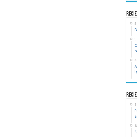
recie
5
D
5
O
o
4
A
l
Recie
1
R
a
1
S