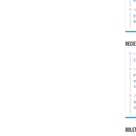
i
1
E
t
reci
5
C
4
P
e
c
2
I
c
Bole