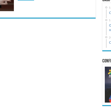
Caso
5
C
5
O
o
2
C
Confe