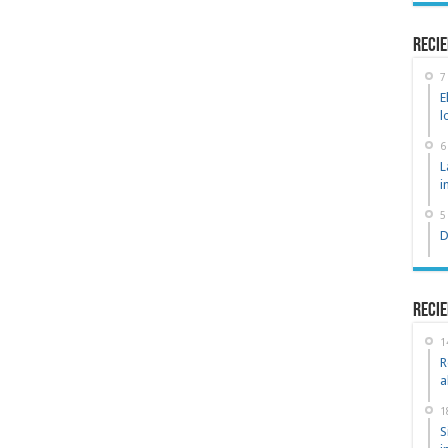
recie
7
E
l
6
L
i
5
D
Recie
1
R
a
1
S