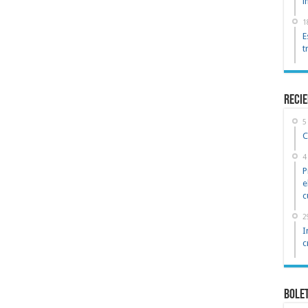
i
1
E
t
reci
5
C
4
P
e
c
2
I
c
Bole