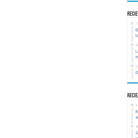
recie
7
E
l
6
L
i
5
D
Recie
1
R
a
1
S