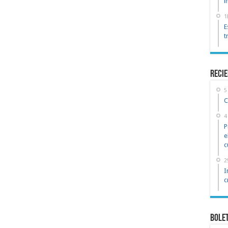
i
1
E
t
reci
5
C
4
P
e
c
2
I
c
Bole