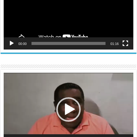
00:00
01:16
Reproductor
de
vídeo