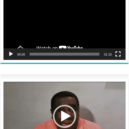
vídeo
00:00
01:16
Reproductor
de
vídeo