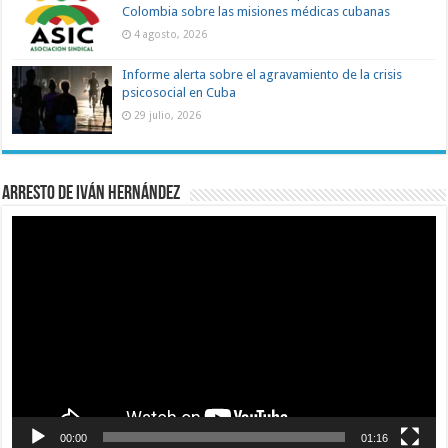
Colombia sobre las misiones médicas cubanas
4 agosto, 2026
Informe alerta sobre el agravamiento de la crisis
psicosocial en Cuba
29 julio, 2026
Arresto de Iván Hernández
Reproductor
de
vídeo
00:00
01:16