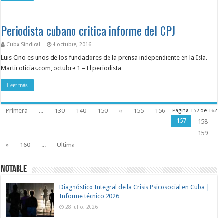
Periodista cubano critica informe del CPJ
Cuba Sindical
4 octubre, 2016
Luis Cino es unos de los fundadores de la prensa independiente en la Isla.
Martinoticias.com, octubre 1 – El periodista …
Leer más
Primera
...
130
140
150
«
155
156
Página 157 de 162
157
158
159
»
160
...
Ultima
Notable
Diagnóstico Integral de la Crisis Psicosocial en Cuba |
Informe técnico 2026
28 julio, 2026