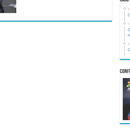
Caso
5
C
5
O
o
2
C
Confe