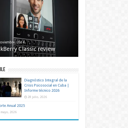
noviembre, 2014
kBerry Classic review
BLE
Diagnóstico Integral de la
Crisis Psicosocial en Cuba |
Informe técnico 2026
28 julio, 2026
rte Anual 2025
 mayo, 2026