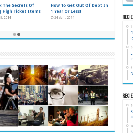
Advantage Of The
New! A Stain Remover That
ng Stock Market
Works Like Magic
recie
osto, 2014
24 junio, 2014
7
E
l
6
L
i
5
D
Recie
1
R
a
1
S