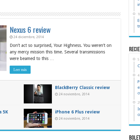
i
1
E
Nexus 6 review
t
24 diciembre, 2014
Don’t act so surprised, Your Highness. You weren’t on
reci
any mercy mission this time. Several transmissions
were beamed to this …
5
C
Leer más
4
P
BlackBerry Classic review
e
c
24 noviembre, 2014
2
I
a 5K
iPhone 6 Plus review
c
24 noviembre, 2014
Bole