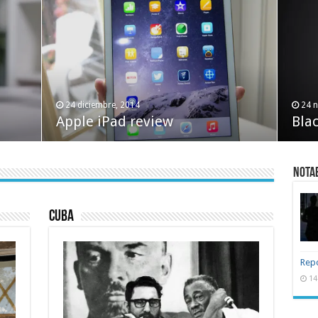
24 diciembre, 2014
24 
Apple iPad review
Blac
NOTA
Cuba
Repo
14