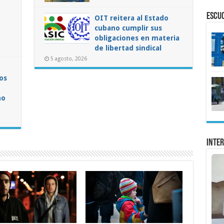
ESCU
OIT reitera al Estado
cubano cumplir sus
obligaciones en materia
de libertad sindical
5 agosto, 2026
os
no
Inter