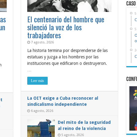
Caso
5
ias
El centenario del hombre que
C
un
silenció la voz de los
5
trabajadores
O
o
7 agosto, 2026
La historia termina por desprenderse de las
2
C
estatuas y juzga a los hombres por las
instituciones que edificaron o destruyeron.
n
…
Confe
Leer más
La OIT exige a Cuba reconocer al
et
sindicalismo independiente
a
6 agosto, 2026
Del mito de la seguridad
al reino de la violencia
5 agosto, 2026