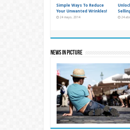
Used Car Dealer Sales
Take 
Tricks Exposed
Falli
24 enero, 2015
24 ag
News In Picture