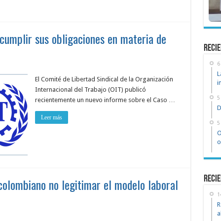
 cumplir sus obligaciones en materia de
recie
6
L
El Comité de Libertad Sindical de la Organización
i
Internacional del Trabajo (OIT) publicó
5
recientemente un nuevo informe sobre el Caso …
D
Leer más
5
O
o
Recie
colombiano no legitimar el modelo laboral
1
R
a