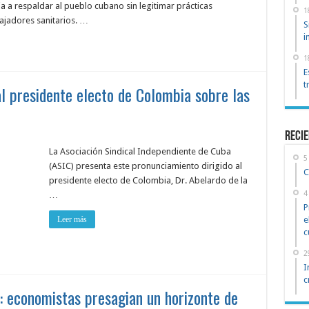
a respaldar al pueblo cubano sin legitimar prácticas
1
ajadores sanitarios. …
S
i
1
E
t
l presidente electo de Colombia sobre las
reci
La Asociación Sindical Independiente de Cuba
5
(ASIC) presenta este pronunciamiento dirigido al
C
presidente electo de Colombia, Dr. Abelardo de la
4
…
P
Leer más
e
c
2
I
c
s: economistas presagian un horizonte de