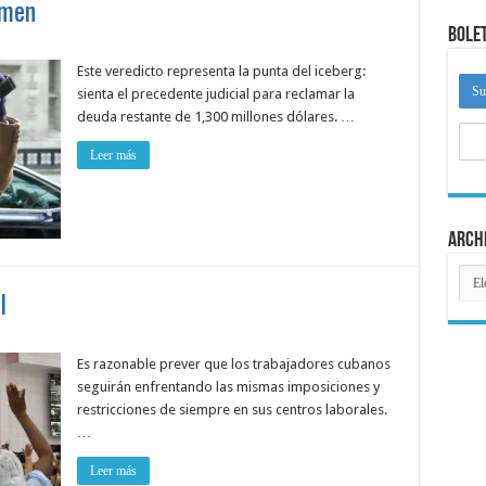
imen
Bole
Este veredicto representa la punta del iceberg:
sienta el precedente judicial para reclamar la
deuda restante de 1,300 millones dólares. …
Leer más
Arch
Arch
l
Es razonable prever que los trabajadores cubanos
seguirán enfrentando las mismas imposiciones y
restricciones de siempre en sus centros laborales.
…
Leer más