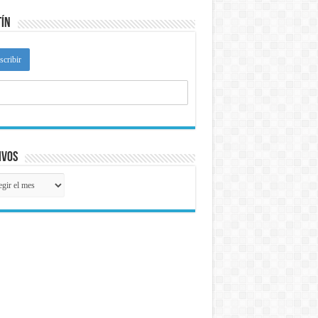
tín
ivos
ivos