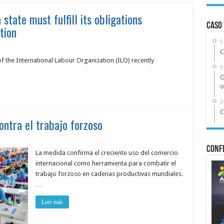
state must fulfill its obligations
Caso
tion
5
C
the International Labour Organization (ILO) recently
5
O
o
2
C
ontra el trabajo forzoso
Confe
La medida confirma el creciente uso del comercio
internacional como herramienta para combatir el
trabajo forzoso en cadenas productivas mundiales.
…
Leer más