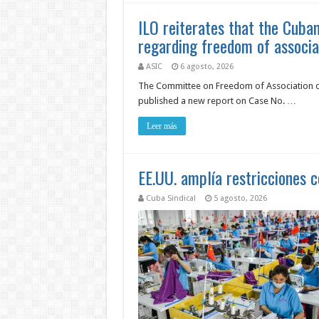
ILO reiterates that the Cuban 
regarding freedom of associa
ASIC
6 agosto, 2026
The Committee on Freedom of Association of 
published a new report on Case No. …
Leer más
EE.UU. amplía restricciones c
Cuba Sindical
5 agosto, 2026