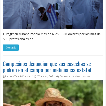
El régimen cubano recibió más de 6.250.000 dólares por los más de
580 profesionales de …
Leer más
Campesinos denuncian que sus cosechas se
pudren en el campo por ineficiencia estatal
en Campesinos
Radio y Televisión Martí
17 marzo, 2021
Comentarios desactivados