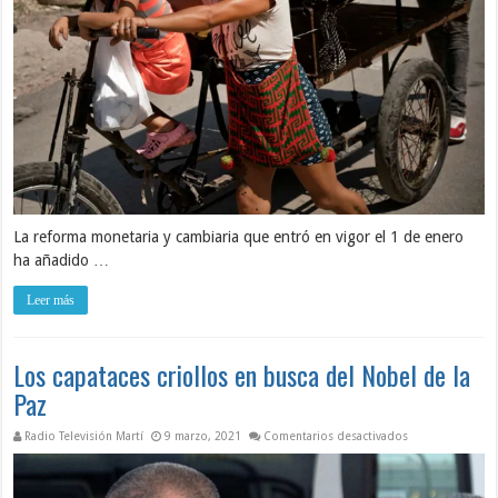
La reforma monetaria y cambiaria que entró en vigor el 1 de enero
ha añadido …
Leer más
Los capataces criollos en busca del Nobel de la
Paz
en Los capataces
Radio Televisión Martí
9 marzo, 2021
Comentarios desactivados