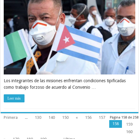
Los integrantes de las misiones enfrentan condiciones tipificadas
como trabajo forzoso de acuerdo al Convenio …
Leer más
Primera
...
130
140
150
«
156
157
Página 158 de 258
158
159
160