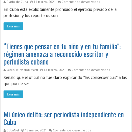
en ‘Jamás me he senti
Diario de Cuba
14 marzo, 2021
Comentarios desactivados
En Cuba está explícitamente prohibido el ejercicio privado de la
profesión y los reporteros son …
Leer más
“Tienes que pensar en tu niño y en tu familia”:
régimen amenaza a reconocido escritor y
periodista cubano
en “Tienes que 
Radio Televisión Martí
13 marzo, 2021
Comentarios desactivados
Señaló que el oficial no fue claro explicando “las consecuencias” a las
que puede ser …
Leer más
Mi único delito: ser periodista independiente en
Cuba
en Mi único delito: ser per
CubaNet
13 marzo, 2021
Comentarios desactivados