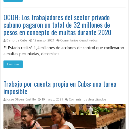
OCDH: Los trabajadores del sector privado
cubano pagaron un total de 32 millones de
pesos en concepto de multas durante 2020
en OCDH: Los trabajad
Diario de Cuba
12 marzo, 2021
Comentarios desactivados
El Estado realizó 1,4 millones de acciones de control que conllevaron
a multas pecuniarias, decomisos …
Leer más
Trabajo por cuenta propia en Cuba: una tarea
imposible
en Trabajo por 
Jorge Olivera Castillo
10 marzo, 2021
Comentarios desactivados