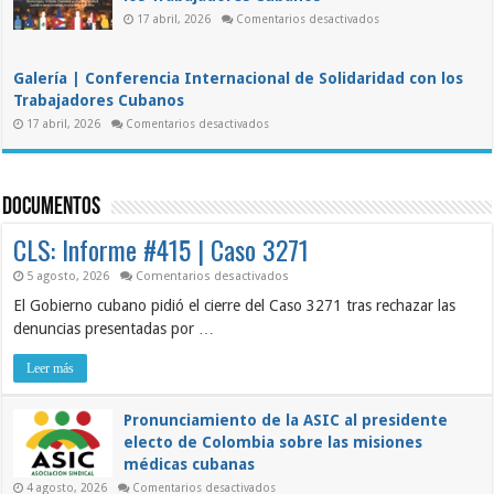
condena
el
en
17 abril, 2026
Comentarios desactivados
III
Conferencia
Foro
Internacional
DDC
de
“Para
Solidaridad
la
Galería | Conferencia Internacional de Solidaridad con los
con
Cuba
los
Trabajadores Cubanos
de
Trabajadores
Mañana”
en
Cubanos
17 abril, 2026
Comentarios desactivados
Galería
|
Conferencia
Internacional
de
Documentos
Solidaridad
con
los
CLS: Informe #415 | Caso 3271
Trabajadores
Cubanos
en
5 agosto, 2026
Comentarios desactivados
CLS:
El Gobierno cubano pidió el cierre del Caso 3271 tras rechazar las
Informe
#415
denuncias presentadas por …
|
Caso
3271
Leer más
Pronunciamiento de la ASIC al presidente
electo de Colombia sobre las misiones
médicas cubanas
en
4 agosto, 2026
Comentarios desactivados