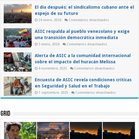
y
El día después: el sindicalismo cubano ante el
el
papel
espejo de su futuro
de
los
en
24 enero, 2026
Comentarios desactivados
trabajadores
El
en
día
ASIC respalda al pueblo venezolano y exige
una
después:
el
transición
una transición democrática inmediata
sindicalismo
democrática
cubano
en
3 enero, 2026
Comentarios desactivados
ante
ASIC
el
respalda
espejo
Alerta de ASIC a la comunidad internacional
al
de
pueblo
su
sobre el impacto del huracán Melissa
venezolano
futuro
y
en
4 noviembre, 2025
Comentarios desactivados
exige
Alerta
una
de
transición
Encuesta de ASIC revela condiciones críticas
ASIC
democrática
a
inmediata
en Seguridad y Salud en el Trabajo
la
comunidad
en
1 septiembre, 2025
Comentarios desactivados
internacional
Encuesta
sobre
de
el
ASIC
impacto
revela
del
condiciones
Grid
huracán
críticas
Melissa
en
Seguridad
y
Salud
en
el