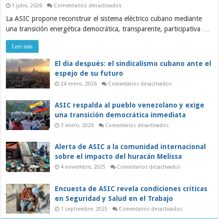
en
1 julio, 2026
Comentarios desactivados
ASIC:
La ASIC propone reconstruir el sistema eléctrico cubano mediante
Sobre
la
una transición energética democrática, transparente, participativa …
grave
crisis
del
Leer más
sistema
eléctrico
y
El día después: el sindicalismo cubano ante el
el
espejo de su futuro
papel
de
en
24 enero, 2026
Comentarios desactivados
los
El
trabajadores
día
en
después:
ASIC respalda al pueblo venezolano y exige
una
el
sindicalismo
transición
una transición democrática inmediata
cubano
democrática
ante
en
3 enero, 2026
Comentarios desactivados
el
ASIC
espejo
respalda
de
al
Alerta de ASIC a la comunidad internacional
su
pueblo
futuro
venezolano
sobre el impacto del huracán Melissa
y
exige
en
4 noviembre, 2025
Comentarios desactivados
una
Alerta
transición
de
democrática
ASIC
Encuesta de ASIC revela condiciones críticas
inmediata
a
la
en Seguridad y Salud en el Trabajo
comunidad
internacional
en
1 septiembre, 2025
Comentarios desactivados
sobre
Encuesta