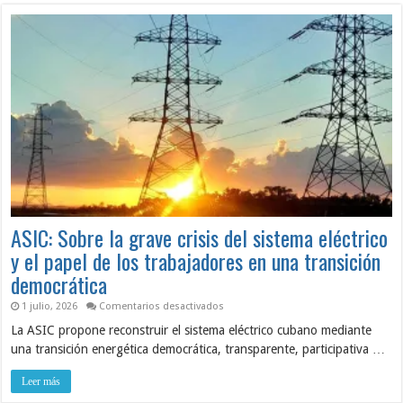
ASIC: Sobre la grave crisis del sistema eléctrico
y el papel de los trabajadores en una transición
democrática
en
1 julio, 2026
Comentarios desactivados
ASIC:
La ASIC propone reconstruir el sistema eléctrico cubano mediante
Sobre
la
una transición energética democrática, transparente, participativa …
grave
crisis
del
Leer más
sistema
eléctrico