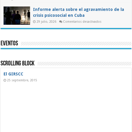
Pronunciamiento
de
la
Informe alerta sobre el agravamiento de la
ASIC
crisis psicosocial en Cuba
al
presidente
en
29 julio, 2026
Comentarios desactivados
electo
Informe
de
alerta
Colombia
sobre
sobre
el
las
agravamiento
misiones
Eventos
de
médicas
la
cubanas
crisis
psicosocial
en
Cuba
Scrolling Block
El GIRSCC
25 septiembre, 2015