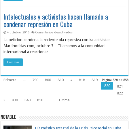
Intelectuales y activistas hacen llamado a
condenar represión en Cuba
en Intelectuales y activistas hacen lla
4 octubre, 2016
Comentarios desactivados
La petición condena la reciente ola represiva contra activistas
Martinoticias.com, octubre 3 – “Llamamos a la comunidad
internacional a reaccionar …
Leer más
Primera
...
790
800
810
«
818
819
Página 820 de 858
820
821
822
»
830
840
850
...
Ultima
NOTABLE
Diagnóstico Integral de la Crisis Psicosocial en Cuba |