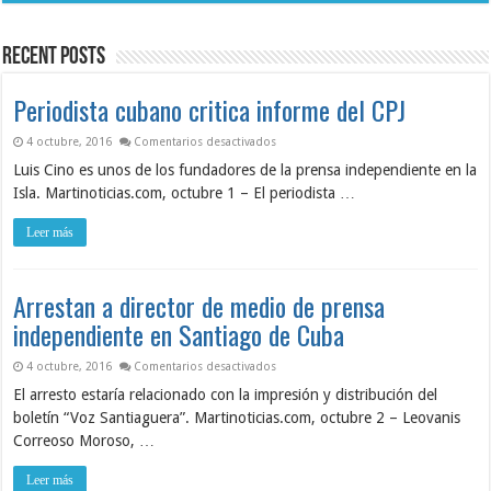
el
de
impacto
ASIC
del
revela
huracán
condiciones
Recent Posts
Melissa
críticas
en
Seguridad
y
Periodista cubano critica informe del CPJ
Salud
en
el
en Periodista cubano critica informe del
4 octubre, 2016
Comentarios desactivados
Trabajo
Luis Cino es unos de los fundadores de la prensa independiente en la
Isla. Martinoticias.com, octubre 1 – El periodista …
Leer más
Arrestan a director de medio de prensa
independiente en Santiago de Cuba
en Arrestan a director de medio de pre
4 octubre, 2016
Comentarios desactivados
El arresto estaría relacionado con la impresión y distribución del
boletín “Voz Santiaguera”. Martinoticias.com, octubre 2 – Leovanis
Correoso Moroso, …
Leer más