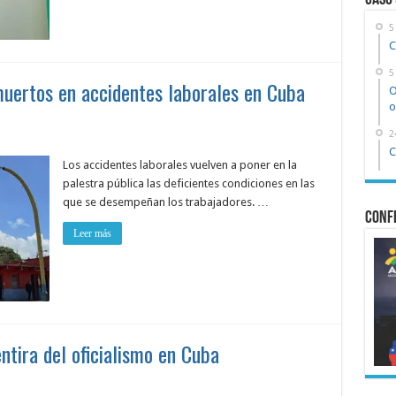
Caso
5
C
5
uertos en accidentes laborales en Cuba
O
o
2
C
Los accidentes laborales vuelven a poner en la
palestra pública las deficientes condiciones en las
que se desempeñan los trabajadores. …
Confe
Leer más
ntira del oficialismo en Cuba