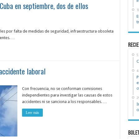
i
 Cuba en septiembre, dos de ellos
1
E
t
es por falta de medidas de seguridad, infraestructura obsoleta
ientes. …
reci
5
C
 accidente laboral
4
P
e
c
Con frecuencia, no se conforman comisiones
independientes para investigar las causas de estos
2
accidentes ni se sanciona a los responsables. …
I
c
Leer más
Bole