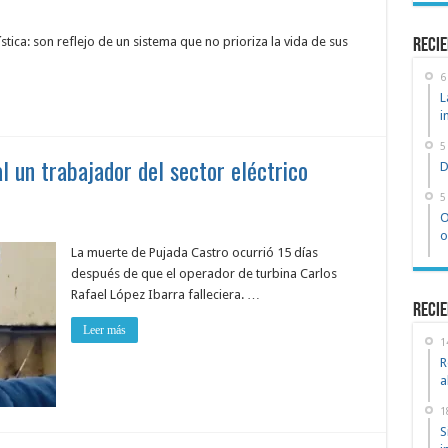
tica: son reflejo de un sistema que no prioriza la vida de sus
recie
6
L
i
5
l un trabajador del sector eléctrico
D
5
O
o
La muerte de Pujada Castro ocurrió 15 días
después de que el operador de turbina Carlos
Rafael López Ibarra falleciera. …
Recie
Leer más
1
R
a
1
S