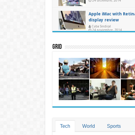
24 diciembre, 2014
Apple iMac with Retin
display review
Cuba Sindical
24 noviembre, 2014
Grid
Tech
World
Sports