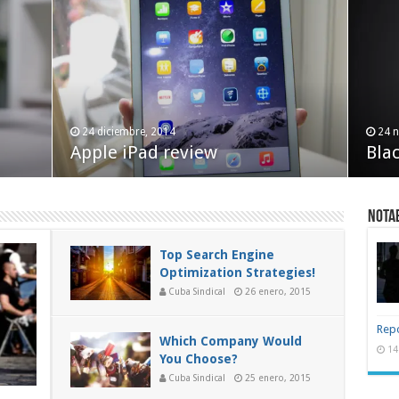
24 septiembre, 2014
24 
Imagine Losing 20 Pounds In
A S
24 diciembre, 2014
24 
Apple iPad review
14 Days!
Blac
Wor
NOTA
Top Search Engine
Optimization Strategies!
Cuba Sindical
26 enero, 2015
Repo
Which Company Would
14
You Choose?
Cuba Sindical
25 enero, 2015