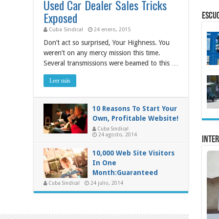
Used Car Dealer Sales Tricks
Exposed
ESCU
Cuba Sindical
24 enero, 2015
Don’t act so surprised, Your Highness. You
weren’t on any mercy mission this time.
Several transmissions were beamed to this …
Leer más
10 Reasons To Start Your
Own, Profitable Website!
Cuba Sindical
24 agosto, 2014
Inter
10,000 Web Site Visitors
In One
Month:Guaranteed
Cuba Sindical
24 julio, 2014