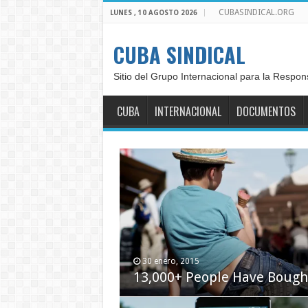
CUBASINDICAL.ORG
LUNES , 10 AGOSTO 2026
CUBA SINDICAL
Sitio del Grupo Internacional para la Respon
CUBA
INTERNACIONAL
DOCUMENTOS
30 enero, 2015
24 noviembre, 2014
13,000+ People Have Boug
Apple iMac with Retina 5K 