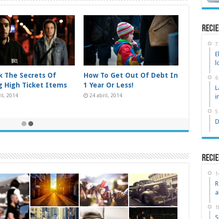
recie
7
E
l
 Advantage Of The
New! A Stain Remover That
6
ng Stock Market
Works Like Magic
L
osto, 2014
24 junio, 2014
i
5
D
Recie
1
R
a
1
S