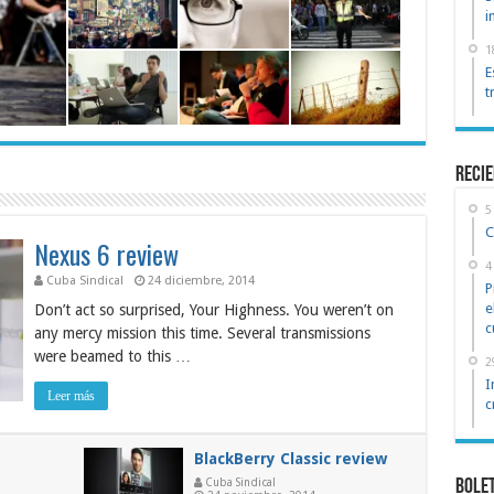
i
1
E
t
reci
5
C
Nexus 6 review
4
Cuba Sindical
24 diciembre, 2014
P
e
Don’t act so surprised, Your Highness. You weren’t on
c
any mercy mission this time. Several transmissions
were beamed to this …
2
I
Leer más
c
BlackBerry Classic review
Cuba Sindical
Bole