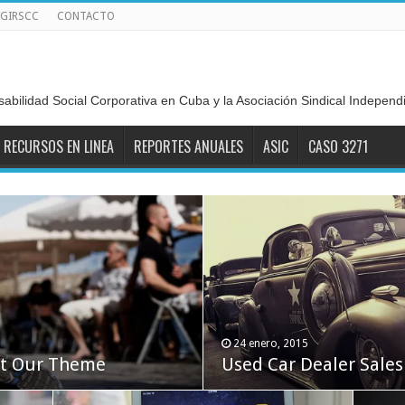
GIRSCC
CONTACTO
sabilidad Social Corporativa en Cuba y la Asociación Sindical Indepen
RECURSOS EN LINEA
REPORTES ANUALES
ASIC
CASO 3271
24 enero, 2015
24 noviembre, 2014
ht Our Theme
display review
Used Car Dealer Sales
iPhone 6 Plus review