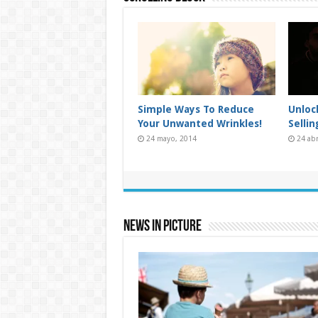
How To Get Out Of Debt In
Used Car Dealer Sales
Take
1 Year Or Less!
Tricks Exposed
Falli
24 abril, 2014
24 enero, 2015
24 ag
News In Picture