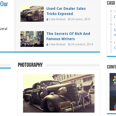
 Our
Caso
Used Car Dealer Sales
5
Tricks Exposed
C
Cuba Sindical
24 enero, 2015
5
veral
O
The Secrets Of Rich And
o
Famous Writers
2
Cuba Sindical
24 octubre, 2014
C
Photography
Confe