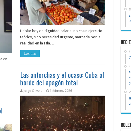
i
1
E
t
Hablar hoy de dignidad salarial no es un ejercicio
teórico, sino necesidad urgente, marcada por la
reci
realidad en la Isla. …
5
Leer más
C
da en
4
Las antorchas y el ocaso: Cuba al
P
e
borde del apagón total
c
Jorge Olivera
1 febrero, 2026
2
I
c
l
Bole