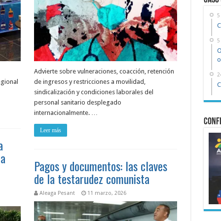
Caso
5
C
5
O
o
Advierte sobre vulneraciones, coacción, retención
2
egional
de ingresos y restricciones a movilidad,
C
sindicalización y condiciones laborales del
personal sanitario desplegado
internacionalmente. …
Confe
Leer más
a
la
Pagos y documentos: las claves
de la testarudez comunista
Aleaga Pesant
11 marzo, 2026