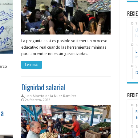
recie
7
E
l
La pregunta es si es posible sostener un proceso
6
educativo real cuando las herramientas mínimas
L
para aprender no están garantizadas. …
i
Leer más
arco
5
D
Dignidad salarial
Recie
Juan Alberto de la Nuez Ramírez
24 febrero, 2026
1
ma
R
a
1
S