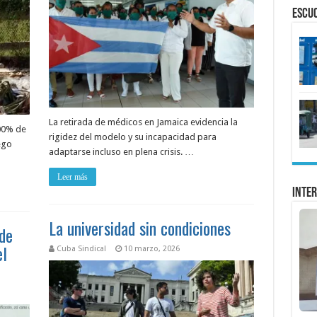
ESCU
La retirada de médicos en Jamaica evidencia la
100% de
rigidez del modelo y su incapacidad para
ego
adaptarse incluso en plena crisis. …
Leer más
Inter
La universidad sin condiciones
 de
el
Cuba Sindical
10 marzo, 2026