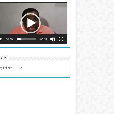
roductor
o
00:00
00:39
ivos
ivos