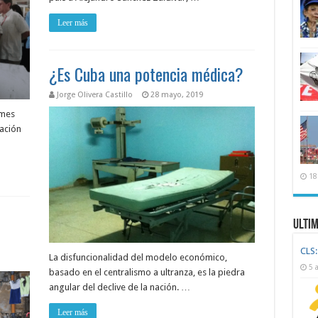
Leer más
¿Es Cuba una potencia médica?
Jorge Olivera Castillo
28 mayo, 2019
 mes
cación
18
Ulti
CLS:
La disfuncionalidad del modelo económico,
5 
basado en el centralismo a ultranza, es la piedra
angular del declive de la nación. …
Leer más