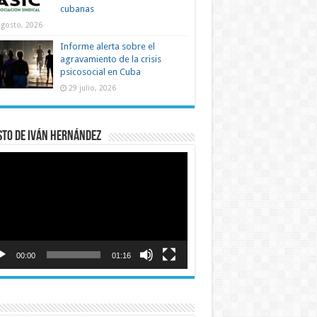
cubanas
agosto, 2026
Informe alerta sobre el
agravamiento de la crisis
psicosocial en Cuba
29 julio, 2026
sto de Iván Hernández
roductor
o
00:00
01:16