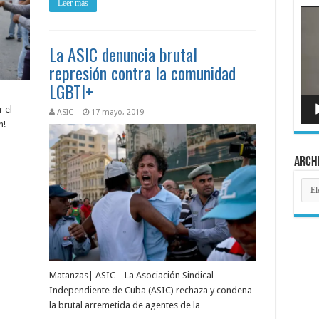
Leer más
Rep
de
víde
La ASIC denuncia brutal
represión contra la comunidad
LGBTI+
 el
ASIC
17 mayo, 2019
n! …
Arch
Arch
Matanzas| ASIC – La Asociación Sindical
Independiente de Cuba (ASIC) rechaza y condena
la brutal arremetida de agentes de la …