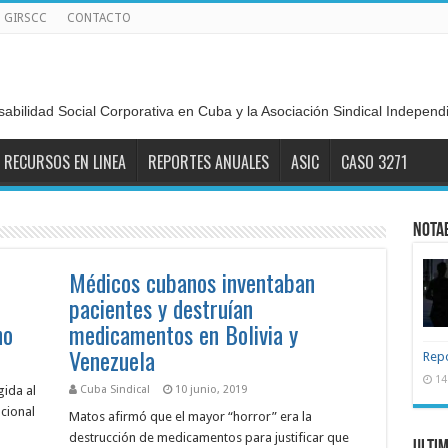
GIRSCC
CONTACTO
sabilidad Social Corporativa en Cuba y la Asociación Sindical Indepen
RECURSOS EN LINEA
REPORTES ANUALES
ASIC
CASO 3271
Nota
Médicos cubanos inventaban
pacientes y destruían
no
medicamentos en Bolivia y
Venezuela
Repo
14
gida al
Cuba Sindical
10 junio, 2019
cional
Matos afirmó que el mayor “horror” era la
destrucción de medicamentos para justificar que