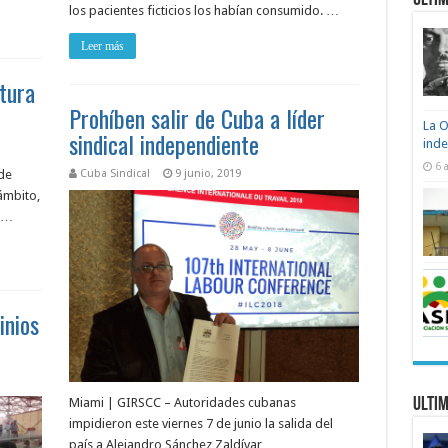
Ultim
los pacientes ficticios los habían consumido. …
Leer más
tura
Prohíben salir de Cuba a líder
La O
sindical independiente
ind
6 
de
Cuba Sindical
9 junio, 2019
ámbito,
a …
inios
Miami | GIRSCC – Autoridades cubanas
Ultim
impidieron este viernes 7 de junio la salida del
país a Alejandro Sánchez Zaldívar, …