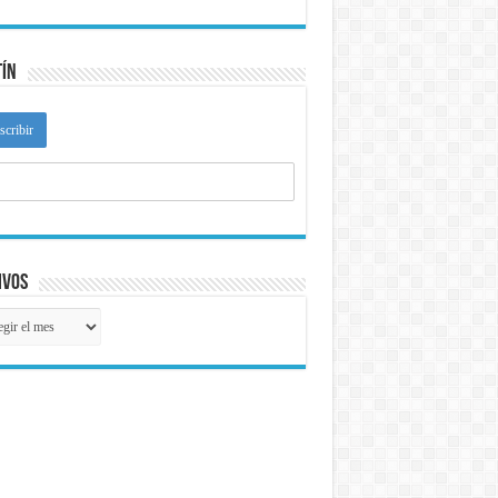
tín
ivos
ivos