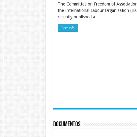
The Committee on Freedom of Association
re
th
the International Labour Organization (IL
t
C
recently published a …
st
m
fu
Leer más
it
o
r
f
of
a
Documentos