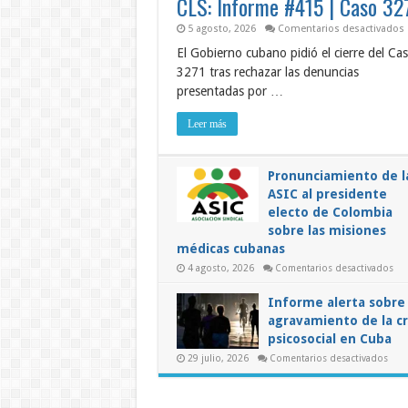
CLS: Informe #415 | Caso 32
5 agosto, 2026
Comentarios desactivados
C
El Gobierno cubano pidió el cierre del Ca
3271 tras rechazar las denuncias
presentadas por …
Leer más
Pronunciamiento de l
ASIC al presidente
electo de Colombia
sobre las misiones
médicas cubanas
en
4 agosto, 2026
Comentarios desactivados
Pro
de
la
Informe alerta sobre 
ASI
agravamiento de la cr
al
pre
psicosocial en Cuba
ele
de
en
29 julio, 2026
Comentarios desactivados
Co
Info
sob
alert
las
sobr
mis
el