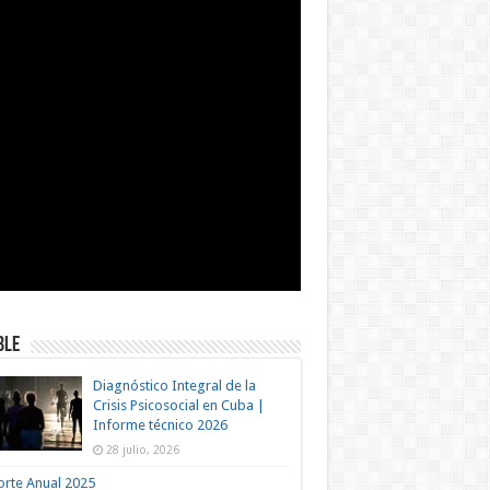
BLE
Diagnóstico Integral de la
Crisis Psicosocial en Cuba |
Informe técnico 2026
28 julio, 2026
rte Anual 2025