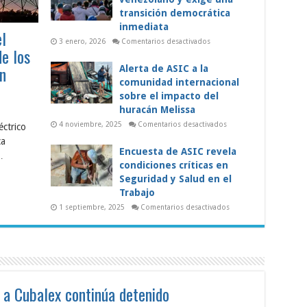
cubano
transición democrática
ante
el
inmediata
el
espejo
de
en
3 enero, 2026
Comentarios desactivados
de los
su
ASIC
futuro
respalda
al
n
Alerta de ASIC a la
pueblo
comunidad internacional
venezolano
y
sobre el impacto del
exige
una
huracán Melissa
transición
C:
democrática
en
4 noviembre, 2025
Comentarios desactivados
éctrico
re
inmediata
Alerta
ca
de
ve
ASIC
Encuesta de ASIC revela
is
…
a
condiciones críticas en
la
tema
comunidad
Seguridad y Salud en el
ctrico
internacional
sobre
Trabajo
el
el
impacto
en
1 septiembre, 2025
Comentarios desactivados
del
Encuesta
huracán
de
Melissa
ASIC
bajadores
revela
condiciones
a
críticas
nsición
en
ocrática
Seguridad
y
 a Cubalex continúa detenido
Salud
en
el