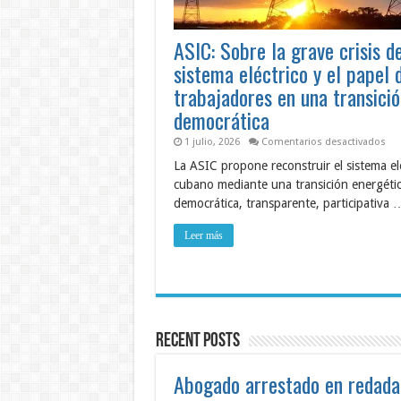
ASIC: Sobre la grave crisis d
sistema eléctrico y el papel 
trabajadores en una transició
democrática
en
1 julio, 2026
Comentarios desactivados
ASI
La ASIC propone reconstruir el sistema el
Sob
la
cubano mediante una transición energéti
gra
cris
democrática, transparente, participativa 
del
sis
elé
Leer más
y
el
pap
de
los
tra
en
un
Recent Posts
tra
dem
Abogado arrestado en redada