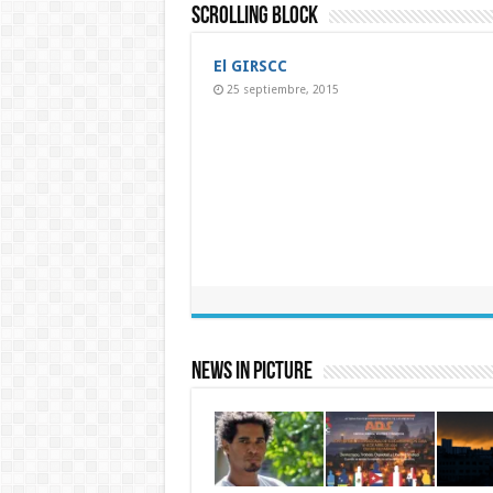
méd
agra
Scrolling Block
cub
de
la
crisi
psic
El GIRSCC
en
Cub
25 septiembre, 2015
News In Picture