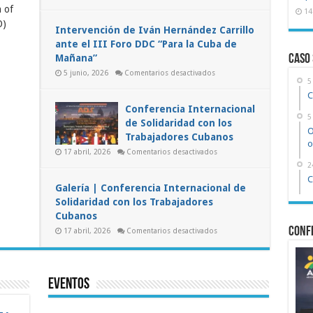
Otero
 of
iterates
Alcántara
14
at
continúa
O)
he
en
Intervención de Iván Hernández Carrillo
uban
paradero
ante el III Foro DDC “Para la Cuba de
desconocido
ate
cuatro
ust
Mañana”
Caso
días
lfill
después
s
en
5 junio, 2026
Comentarios desactivados
del
bligations
Intervención
5
fin
de
egarding
de
C
Iván
reedom
su
Hernández
Conferencia Internacional
condena
Carrillo
ssociation
5
de Solidaridad con los
ante
O
el
Trabajadores Cubanos
III
o
Foro
en
17 abril, 2026
Comentarios desactivados
DDC
Conferencia
“Para
2
Internacional
la
de
C
Cuba
Solidaridad
Galería | Conferencia Internacional de
de
con
Mañana”
Solidaridad con los Trabajadores
los
Trabajadores
Cubanos
Cubanos
Confe
en
17 abril, 2026
Comentarios desactivados
Galería
|
Conferencia
Internacional
de
Solidaridad
Eventos
con
los
Trabajadores