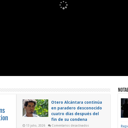
NOTA
Otero Alcántara continúa
ons
en paradero desconocido
cuatro días después del
tion
fin de su condena
n
en
13 julio, 2026
Comentarios desactivados
Repo
LO