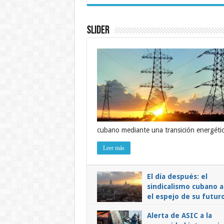
Slider
cubano mediante una transición energétic
Leer más
El día después: el
sindicalismo cubano 
el espejo de su futur
en
24 enero, 2026
Comentarios desactivados
El
Alerta de ASIC a la
día