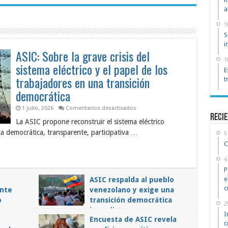
a
1
S
i
ASIC: Sobre la grave crisis del
1
sistema eléctrico y el papel de los
E
trabajadores en una transición
t
democrática
en
1 julio, 2026
Comentarios desactivados
ASIC:
reci
La ASIC propone reconstruir el sistema eléctrico
Sobre
la
a democrática, transparente, participativa …
5
grave
crisis
C
del
sistema
4
eléctrico
y
P
el
e
ASIC respalda al pueblo
papel
de
c
ante
venezolano y exige una
los
o
transición democrática
trabajadores
2
en
inmediata
una
I
Encuesta de ASIC revela
transición
en
3 enero, 2026
Comentarios desactivados
c
democrática
ASIC