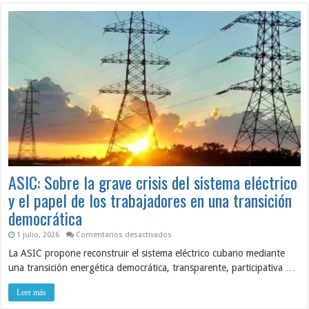
ASIC: Sobre la grave crisis del sistema eléctrico
y el papel de los trabajadores en una transición
democrática
en
1 julio, 2026
Comentarios desactivados
ASIC:
La ASIC propone reconstruir el sistema eléctrico cubano mediante
Sobre
la
una transición energética democrática, transparente, participativa …
grave
crisis
del
Leer más
sistema
eléctrico