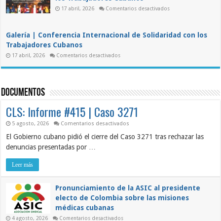
condena
el
en
17 abril, 2026
Comentarios desactivados
III
Conferencia
Foro
Internacional
DDC
de
“Para
Solidaridad
la
Galería | Conferencia Internacional de Solidaridad con los
con
Cuba
los
Trabajadores Cubanos
de
Trabajadores
Mañana”
en
Cubanos
17 abril, 2026
Comentarios desactivados
Galería
|
Conferencia
Internacional
de
Documentos
Solidaridad
con
los
CLS: Informe #415 | Caso 3271
Trabajadores
Cubanos
en
5 agosto, 2026
Comentarios desactivados
CLS:
El Gobierno cubano pidió el cierre del Caso 3271 tras rechazar las
Informe
#415
denuncias presentadas por …
|
Caso
3271
Leer más
Pronunciamiento de la ASIC al presidente
electo de Colombia sobre las misiones
médicas cubanas
en
4 agosto, 2026
Comentarios desactivados