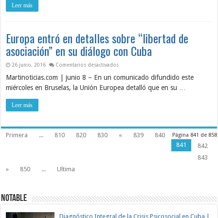
Leer más
Europa entró en detalles sobre “libertad de
asociación” en su diálogo con Cuba
en Europa entró en detalles sobre “liber
26 junio, 2016
Comentarios desactivados
Martinoticias.com | junio 8 – En un comunicado difundido este
miércoles en Bruselas, la Unión Europea detalló que en su …
Leer más
Primera
...
810
820
830
«
839
840
Página 841 de 858
841
842
843
»
850
...
Ultima
NOTABLE
Diagnóstico Integral de la Crisis Psicosocial en Cuba |