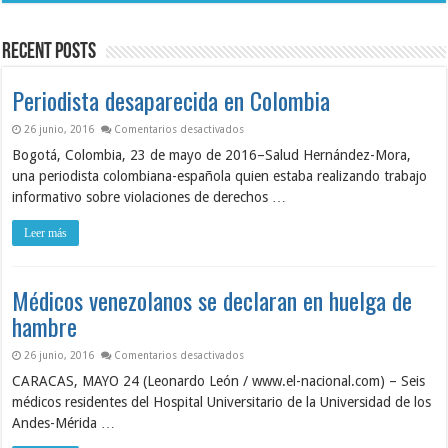
el
de
impacto
ASIC
del
revela
huracán
condiciones
Recent Posts
Melissa
críticas
en
Seguridad
y
Periodista desaparecida en Colombia
Salud
en
el
en Periodista desaparecida en Colombia
26 junio, 2016
Comentarios desactivados
Trabajo
Bogotá, Colombia, 23 de mayo de 2016–Salud Hernández-Mora,
una periodista colombiana-española quien estaba realizando trabajo
informativo sobre violaciones de derechos …
Leer más
Médicos venezolanos se declaran en huelga de
hambre
en Médicos venezolanos se declaran en 
26 junio, 2016
Comentarios desactivados
CARACAS, MAYO 24 (Leonardo León / www.el-nacional.com) – Seis
médicos residentes del Hospital Universitario de la Universidad de los
Andes-Mérida …