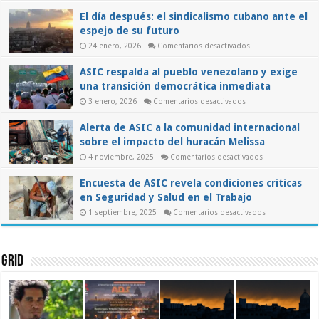
y
El día después: el sindicalismo cubano ante el
el
papel
espejo de su futuro
de
los
en
24 enero, 2026
Comentarios desactivados
trabajadores
El
en
día
ASIC respalda al pueblo venezolano y exige
una
después:
el
transición
una transición democrática inmediata
sindicalismo
democrática
cubano
en
3 enero, 2026
Comentarios desactivados
ante
ASIC
el
respalda
espejo
Alerta de ASIC a la comunidad internacional
al
de
pueblo
su
sobre el impacto del huracán Melissa
venezolano
futuro
y
en
4 noviembre, 2025
Comentarios desactivados
exige
Alerta
una
de
transición
Encuesta de ASIC revela condiciones críticas
ASIC
democrática
a
inmediata
en Seguridad y Salud en el Trabajo
la
comunidad
en
1 septiembre, 2025
Comentarios desactivados
internacional
Encuesta
sobre
de
el
ASIC
impacto
revela
del
condiciones
Grid
huracán
críticas
Melissa
en
Seguridad
y
Salud
en
el