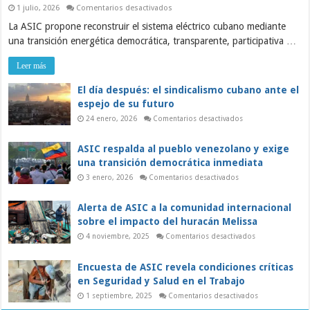
en
1 julio, 2026
Comentarios desactivados
ASIC:
La ASIC propone reconstruir el sistema eléctrico cubano mediante
Sobre
la
una transición energética democrática, transparente, participativa …
grave
crisis
del
Leer más
sistema
eléctrico
y
El día después: el sindicalismo cubano ante el
el
espejo de su futuro
papel
de
en
24 enero, 2026
Comentarios desactivados
los
El
trabajadores
día
en
después:
ASIC respalda al pueblo venezolano y exige
una
el
sindicalismo
transición
una transición democrática inmediata
cubano
democrática
ante
en
3 enero, 2026
Comentarios desactivados
el
ASIC
espejo
respalda
de
al
Alerta de ASIC a la comunidad internacional
su
pueblo
futuro
venezolano
sobre el impacto del huracán Melissa
y
exige
en
4 noviembre, 2025
Comentarios desactivados
una
Alerta
transición
de
democrática
ASIC
Encuesta de ASIC revela condiciones críticas
inmediata
a
la
en Seguridad y Salud en el Trabajo
comunidad
internacional
en
1 septiembre, 2025
Comentarios desactivados
sobre
Encuesta