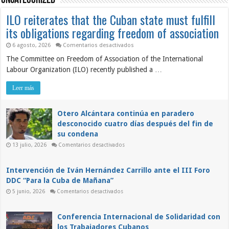
Uncategorized
ILO reiterates that the Cuban state must fulfill
its obligations regarding freedom of association
en
6 agosto, 2026
Comentarios desactivados
ILO
The Committee on Freedom of Association of the International
reiterates
that
Labour Organization (ILO) recently published a …
the
Cuban
state
Leer más
must
fulfill
its
obligations
Otero Alcántara continúa en paradero
regarding
desconocido cuatro días después del fin de
freedom
of
su condena
association
en
13 julio, 2026
Comentarios desactivados
Otero
Alcántara
continúa
en
Intervención de Iván Hernández Carrillo ante el III Foro
paradero
DDC “Para la Cuba de Mañana”
desconocido
cuatro
en
5 junio, 2026
Comentarios desactivados
días
Intervención
después
de
del
Iván
fin
Hernández
Conferencia Internacional de Solidaridad con
de
Carrillo
su
los Trabajadores Cubanos
ante