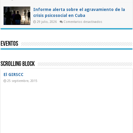
Pronunciamiento
de
la
Informe alerta sobre el agravamiento de la
ASIC
crisis psicosocial en Cuba
al
presidente
en
29 julio, 2026
Comentarios desactivados
electo
Informe
de
alerta
Colombia
sobre
sobre
el
las
agravamiento
misiones
Eventos
de
médicas
la
cubanas
crisis
psicosocial
en
Cuba
Scrolling Block
El GIRSCC
25 septiembre, 2015