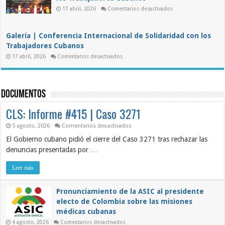
condena
el
en
17 abril, 2026
Comentarios desactivados
III
Conferencia
Foro
Internacional
DDC
de
“Para
Solidaridad
la
Galería | Conferencia Internacional de Solidaridad con los
con
Cuba
los
Trabajadores Cubanos
de
Trabajadores
Mañana”
en
Cubanos
17 abril, 2026
Comentarios desactivados
Galería
|
Conferencia
Internacional
de
Documentos
Solidaridad
con
los
CLS: Informe #415 | Caso 3271
Trabajadores
Cubanos
en
5 agosto, 2026
Comentarios desactivados
CLS:
El Gobierno cubano pidió el cierre del Caso 3271 tras rechazar las
Informe
#415
denuncias presentadas por …
|
Caso
3271
Leer más
Pronunciamiento de la ASIC al presidente
electo de Colombia sobre las misiones
médicas cubanas
en
4 agosto, 2026
Comentarios desactivados