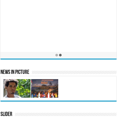
CFA: Report #411 | Case 3271
25 junio, 2025
Contacto
25 septiembre, 2015
News In Picture
Slider