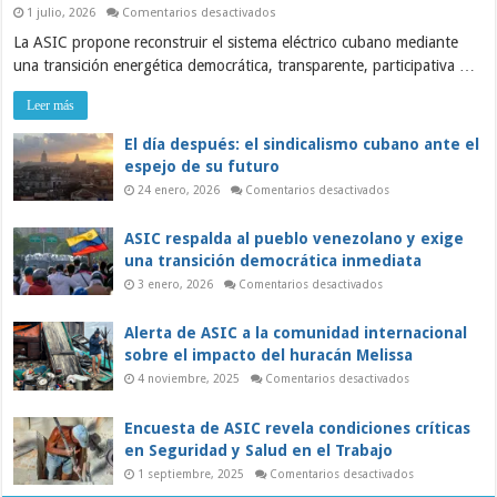
en
1 julio, 2026
Comentarios desactivados
ASIC:
La ASIC propone reconstruir el sistema eléctrico cubano mediante
Sobre
la
una transición energética democrática, transparente, participativa …
grave
crisis
del
Leer más
sistema
eléctrico
y
El día después: el sindicalismo cubano ante el
el
espejo de su futuro
papel
de
en
24 enero, 2026
Comentarios desactivados
los
El
trabajadores
día
en
después:
ASIC respalda al pueblo venezolano y exige
una
el
sindicalismo
transición
una transición democrática inmediata
cubano
democrática
ante
en
3 enero, 2026
Comentarios desactivados
el
ASIC
espejo
respalda
de
al
Alerta de ASIC a la comunidad internacional
su
pueblo
futuro
venezolano
sobre el impacto del huracán Melissa
y
exige
en
4 noviembre, 2025
Comentarios desactivados
una
Alerta
transición
de
democrática
ASIC
Encuesta de ASIC revela condiciones críticas
inmediata
a
la
en Seguridad y Salud en el Trabajo
comunidad
internacional
en
1 septiembre, 2025
Comentarios desactivados
sobre
Encuesta