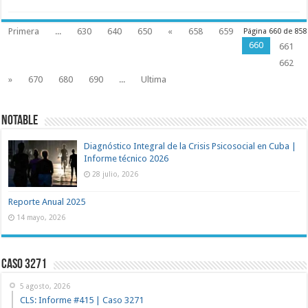
Primera
...
630
640
650
«
658
659
Página 660 de 858
660
661
662
»
670
680
690
...
Ultima
NOTABLE
Diagnóstico Integral de la Crisis Psicosocial en Cuba |
Informe técnico 2026
28 julio, 2026
Reporte Anual 2025
14 mayo, 2026
Caso 3271
5 agosto, 2026
CLS: Informe #415 | Caso 3271