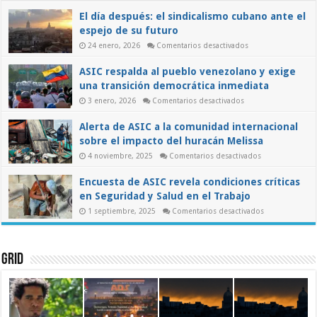
y
El día después: el sindicalismo cubano ante el
el
papel
espejo de su futuro
de
los
en
24 enero, 2026
Comentarios desactivados
trabajadores
El
en
día
ASIC respalda al pueblo venezolano y exige
una
después:
el
transición
una transición democrática inmediata
sindicalismo
democrática
cubano
en
3 enero, 2026
Comentarios desactivados
ante
ASIC
el
respalda
espejo
Alerta de ASIC a la comunidad internacional
al
de
pueblo
su
sobre el impacto del huracán Melissa
venezolano
futuro
y
en
4 noviembre, 2025
Comentarios desactivados
exige
Alerta
una
de
transición
Encuesta de ASIC revela condiciones críticas
ASIC
democrática
a
inmediata
en Seguridad y Salud en el Trabajo
la
comunidad
en
1 septiembre, 2025
Comentarios desactivados
internacional
Encuesta
sobre
de
el
ASIC
impacto
revela
del
condiciones
Grid
huracán
críticas
Melissa
en
Seguridad
y
Salud
en
el