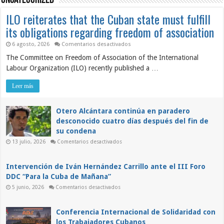
Uncategorized
ILO reiterates that the Cuban state must fulfill
its obligations regarding freedom of association
en
6 agosto, 2026
Comentarios desactivados
ILO
The Committee on Freedom of Association of the International
reiterates
that
Labour Organization (ILO) recently published a …
the
Cuban
state
Leer más
must
fulfill
its
obligations
Otero Alcántara continúa en paradero
regarding
desconocido cuatro días después del fin de
freedom
of
su condena
association
en
13 julio, 2026
Comentarios desactivados
Otero
Alcántara
continúa
en
Intervención de Iván Hernández Carrillo ante el III Foro
paradero
DDC “Para la Cuba de Mañana”
desconocido
cuatro
en
5 junio, 2026
Comentarios desactivados
días
Intervención
después
de
del
Iván
fin
Hernández
Conferencia Internacional de Solidaridad con
de
Carrillo
su
los Trabajadores Cubanos
ante