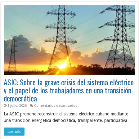
ASIC: Sobre la grave crisis del sistema eléctrico
y el papel de los trabajadores en una transición
democrática
en
1 julio, 2026
Comentarios desactivados
ASIC:
La ASIC propone reconstruir el sistema eléctrico cubano mediante
Sobre
la
una transición energética democrática, transparente, participativa …
grave
crisis
del
Leer más
sistema
eléctrico