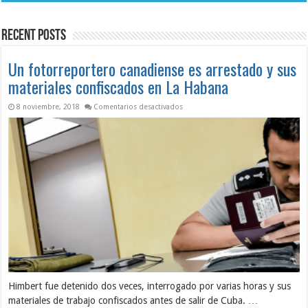
el
de
impacto
ASIC
del
revela
huracán
condiciones
Recent Posts
Melissa
críticas
en
Seguridad
y
Un fotorreportero canadiense es arrestado y sus
Salud
en
materiales confiscados en La Habana
el
Trabajo
en Un fotorreportero canadiense es a
8 noviembre, 2018
Comentarios desactivados
Himbert fue detenido dos veces, interrogado por varias horas y sus
materiales de trabajo confiscados antes de salir de Cuba. …