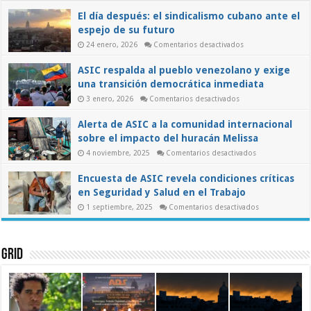
y
El día después: el sindicalismo cubano ante el
el
papel
espejo de su futuro
de
los
en
24 enero, 2026
Comentarios desactivados
trabajadores
El
en
día
ASIC respalda al pueblo venezolano y exige
una
después:
el
transición
una transición democrática inmediata
sindicalismo
democrática
cubano
en
3 enero, 2026
Comentarios desactivados
ante
ASIC
el
respalda
espejo
Alerta de ASIC a la comunidad internacional
al
de
pueblo
su
sobre el impacto del huracán Melissa
venezolano
futuro
y
en
4 noviembre, 2025
Comentarios desactivados
exige
Alerta
una
de
transición
Encuesta de ASIC revela condiciones críticas
ASIC
democrática
a
inmediata
en Seguridad y Salud en el Trabajo
la
comunidad
en
1 septiembre, 2025
Comentarios desactivados
internacional
Encuesta
sobre
de
el
ASIC
impacto
revela
del
condiciones
Grid
huracán
críticas
Melissa
en
Seguridad
y
Salud
en
el