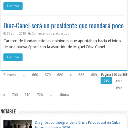
Leer más
Díaz-Canel será un presidente que mandará poco
en Díaz-Canel será un presidente que ma
30 abril, 2018
Comentarios desactivados
Carecen de fundamento las opiniones que apuntaban hacia el inicio
de una nueva época con la asunción de Miguel Díaz-Canel …
Leer más
Primera
...
660
670
680
«
688
689
Página 690 de 858
690
691
692
»
700
710
720
...
Ultima
NOTABLE
Diagnóstico Integral de la Crisis Psicosocial en Cuba |
Informe técnico 2026