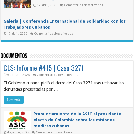
condena
el
en
17 abril, 2026
Comentarios desactivados
III
Conferencia
Foro
Internacional
DDC
de
“Para
Solidaridad
la
Galería | Conferencia Internacional de Solidaridad con los
con
Cuba
los
Trabajadores Cubanos
de
Trabajadores
Mañana”
en
Cubanos
17 abril, 2026
Comentarios desactivados
Galería
|
Conferencia
Internacional
de
Documentos
Solidaridad
con
los
CLS: Informe #415 | Caso 3271
Trabajadores
Cubanos
en
5 agosto, 2026
Comentarios desactivados
CLS:
El Gobierno cubano pidió el cierre del Caso 3271 tras rechazar las
Informe
#415
denuncias presentadas por …
|
Caso
3271
Leer más
Pronunciamiento de la ASIC al presidente
electo de Colombia sobre las misiones
médicas cubanas
en
4 agosto, 2026
Comentarios desactivados