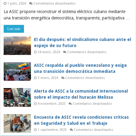
en
1 julio, 2026
Comentarios desactivados
ASIC:
La ASIC propone reconstruir el sistema eléctrico cubano mediante
Sobre
la
una transición energética democrática, transparente, participativa …
grave
crisis
del
Leer más
sistema
eléctrico
y
El día después: el sindicalismo cubano ante el
el
espejo de su futuro
papel
de
en
24 enero, 2026
Comentarios desactivados
los
El
trabajadores
día
en
después:
ASIC respalda al pueblo venezolano y exige
una
el
sindicalismo
transición
una transición democrática inmediata
cubano
democrática
ante
en
3 enero, 2026
Comentarios desactivados
el
ASIC
espejo
respalda
de
al
Alerta de ASIC a la comunidad internacional
su
pueblo
futuro
venezolano
sobre el impacto del huracán Melissa
y
exige
en
4 noviembre, 2025
Comentarios desactivados
una
Alerta
transición
de
democrática
ASIC
Encuesta de ASIC revela condiciones críticas
inmediata
a
la
en Seguridad y Salud en el Trabajo
comunidad
internacional
en
1 septiembre, 2025
Comentarios desactivados
sobre
Encuesta