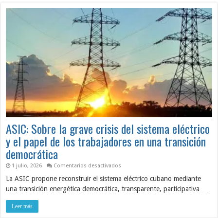
ASIC: Sobre la grave crisis del sistema eléctrico
y el papel de los trabajadores en una transición
democrática
en
1 julio, 2026
Comentarios desactivados
ASIC:
La ASIC propone reconstruir el sistema eléctrico cubano mediante
Sobre
la
una transición energética democrática, transparente, participativa …
grave
crisis
del
Leer más
sistema
eléctrico