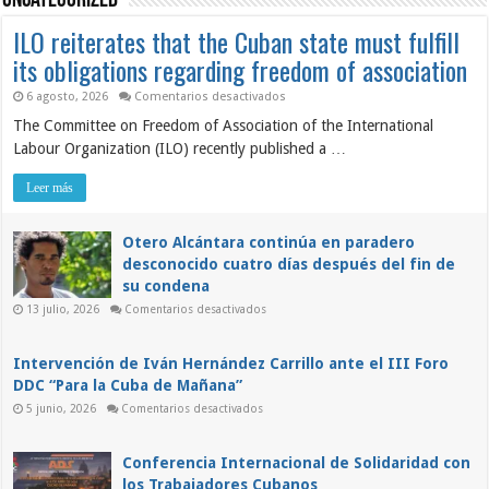
Uncategorized
ILO reiterates that the Cuban state must fulfill
its obligations regarding freedom of association
en
6 agosto, 2026
Comentarios desactivados
ILO
The Committee on Freedom of Association of the International
reiterates
that
Labour Organization (ILO) recently published a …
the
Cuban
state
Leer más
must
fulfill
its
obligations
Otero Alcántara continúa en paradero
regarding
desconocido cuatro días después del fin de
freedom
of
su condena
association
en
13 julio, 2026
Comentarios desactivados
Otero
Alcántara
continúa
en
Intervención de Iván Hernández Carrillo ante el III Foro
paradero
DDC “Para la Cuba de Mañana”
desconocido
cuatro
en
5 junio, 2026
Comentarios desactivados
días
Intervención
después
de
del
Iván
fin
Hernández
Conferencia Internacional de Solidaridad con
de
Carrillo
su
los Trabajadores Cubanos
ante