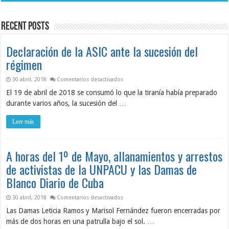
el
de
impacto
ASIC
del
revela
huracán
condiciones
Recent Posts
Melissa
críticas
en
Seguridad
y
Declaración de la ASIC ante la sucesión del
Salud
en
régimen
el
Trabajo
en Declaración de la ASIC ante la sucesión
30 abril, 2018
Comentarios desactivados
El 19 de abril de 2018 se consumó lo que la tiranía había preparado
durante varios años, la sucesión del …
Leer más
A horas del 1º de Mayo, allanamientos y arrestos
de activistas de la UNPACU y las Damas de
Blanco Diario de Cuba
en A horas del 1º de Mayo, allanamientos 
30 abril, 2018
Comentarios desactivados
Las Damas Leticia Ramos y Marisol Fernández fueron encerradas por
más de dos horas en una patrulla bajo el sol. …