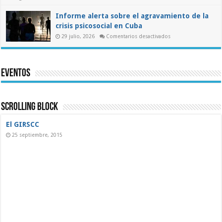
Pronunciamiento
de
la
Informe alerta sobre el agravamiento de la
ASIC
crisis psicosocial en Cuba
al
presidente
en
29 julio, 2026
Comentarios desactivados
electo
Informe
de
alerta
Colombia
sobre
sobre
el
las
agravamiento
misiones
Eventos
de
médicas
la
cubanas
crisis
psicosocial
en
Cuba
Scrolling Block
El GIRSCC
25 septiembre, 2015