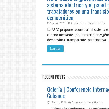
sistema eléctrico y el papel 
trabajadores en una transició
democrática
en
1 julio, 2026
Comentarios desactivados
ASI
La ASIC propone reconstruir el sistema el
Sob
la
cubano mediante una transición energéti
gra
cris
democrática, transparente, participativa 
del
sis
elé
Leer más
y
el
pap
de
los
tra
en
un
Recent Posts
tra
dem
Galería | Conferencia Interna
Cubanos
en Ga
17 abril, 2026
Comentarios desactivados
← Volver a la Conferencia La Conferencia