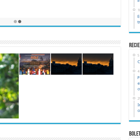
i
1
E
t
reci
5
C
4
P
e
c
2
I
c
Bole