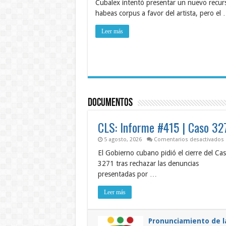
Cubalex intentó presentar un nuevo recur
Alc
con
habeas corpus a favor del artista, pero el
en
pa
de
Leer más
cua
día
de
del
fin
de
su
co
Documentos
CLS: Informe #415 | Caso 32
5 agosto, 2026
Comentarios desactivados
C
El Gobierno cubano pidió el cierre del Ca
3271 tras rechazar las denuncias
presentadas por …
Leer más
Pronunciamiento de l