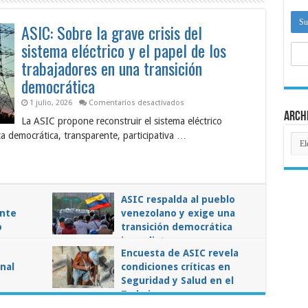
ASIC: Sobre la grave crisis del
sistema eléctrico y el papel de los
trabajadores en una transición
democrática
en
1 julio, 2026
Comentarios desactivados
ASIC:
Arch
La ASIC propone reconstruir el sistema eléctrico
Sobre
la
a democrática, transparente, participativa …
Arch
grave
crisis
del
sistema
eléctrico
y
el
ASIC respalda al pueblo
papel
de
ante
venezolano y exige una
los
o
transición democrática
trabajadores
en
inmediata
una
Encuesta de ASIC revela
transición
en
3 enero, 2026
Comentarios desactivados
democrática
ASIC
nal
spués:
condiciones críticas en
respalda
Seguridad y Salud en el
al
dicalismo
pueblo
bano
Trabajo
venezolano
e
y
en
en