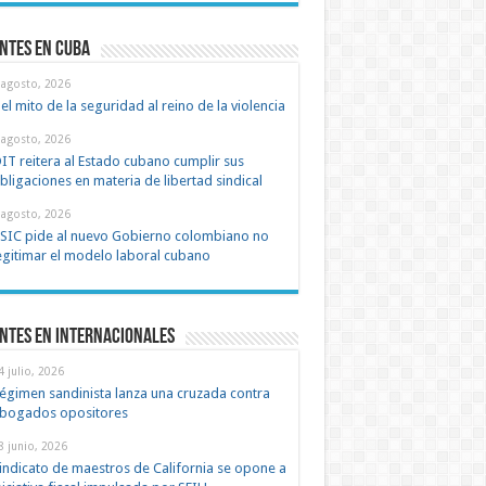
ntes en cuba
 agosto, 2026
el mito de la seguridad al reino de la violencia
 agosto, 2026
IT reitera al Estado cubano cumplir sus
bligaciones en materia de libertad sindical
 agosto, 2026
SIC pide al nuevo Gobierno colombiano no
egitimar el modelo laboral cubano
pendientes
Contacto
ntes en Internacionales
en cubano
25 septiembre, 2015
4 julio, 2026
justicia
égimen sandinista lanza una cruzada contra
ocracia
bogados opositores
8 junio, 2026
CFA: Report #411 | Case
indicato de maestros de California se opone a
3271