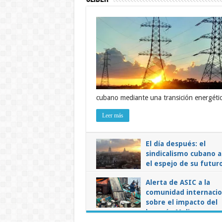
cubano mediante una transición energétic
Leer más
El día después: el
sindicalismo cubano 
el espejo de su futur
en
24 enero, 2026
Comentarios desactivados
El
Alerta de ASIC a la
día
comunidad internacio
de
el
sobre el impacto del
sin
cu
huracán Melissa
ant
el