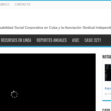
GIRSCC
CONTACTO
sabilidad Social Corporativa en Cuba y la Asociación Sindical Indepen
RECURSOS EN LINEA
REPORTES ANUALES
ASIC
CASO 3271
NOTA
Repo
14