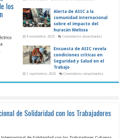
de los
su
ASIC
futuro
respalda
al
n
Alerta de ASIC a la
pueblo
comunidad internacional
venezolano
y
sobre el impacto del
exige
una
huracán Melissa
transición
C:
democrática
en
4 noviembre, 2025
Comentarios desactivados
éctrico
re
inmediata
Alerta
ca
de
ve
ASIC
Encuesta de ASIC revela
is
…
a
condiciones críticas en
la
tema
comunidad
Seguridad y Salud en el
ctrico
internacional
sobre
Trabajo
el
el
impacto
en
1 septiembre, 2025
Comentarios desactivados
del
Encuesta
huracán
de
Melissa
ASIC
bajadores
revela
condiciones
a
críticas
nsición
en
ocrática
Seguridad
y
cional de Solidaridad con los Trabajadores
Salud
en
el
Trabajo
lería | Conferencia Internacional de Solidaridad con los Trabajadores Cubanos
 Internacional de Solidaridad con los Trabajadores Cubanos,