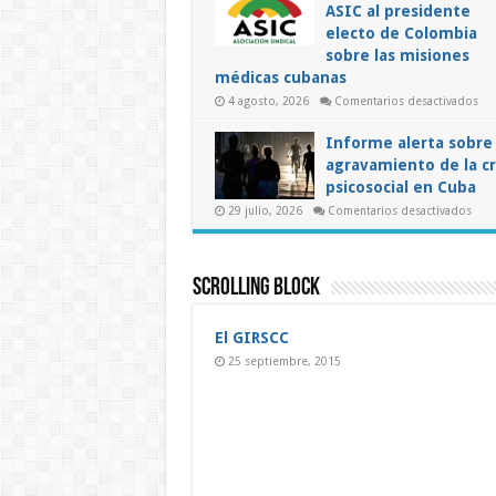
ASIC al presidente
electo de Colombia
sobre las misiones
médicas cubanas
en
4 agosto, 2026
Comentarios desactivados
Pro
de
la
Informe alerta sobre 
ASI
agravamiento de la cr
al
pre
psicosocial en Cuba
ele
de
en
29 julio, 2026
Comentarios desactivados
Co
Info
sob
alert
las
sobr
mis
el
méd
agra
Scrolling Block
cub
de
la
crisi
psic
El GIRSCC
en
Cub
25 septiembre, 2015