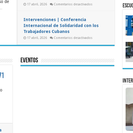
so de
ántara
en
17 abril, 2026
Comentarios desactivados
tinúa
ESCU
 …
Galería
|
radero
Conferencia
sconocido
Internacional
Intervenciones | Conferencia
tro
de
s
Internacional de Solidaridad con los
Solidaridad
spués
con
Trabajadores Cubanos
los
Trabajadores
en
17 abril, 2026
Comentarios desactivados
Cubanos
Intervenciones
|
ndena
Conferencia
Internacional
de
Solidaridad
Eventos
con
los
Trabajadores
71
Cubanos
Inter
en
LS:
so
Informe
#415
|
Caso
3271
a