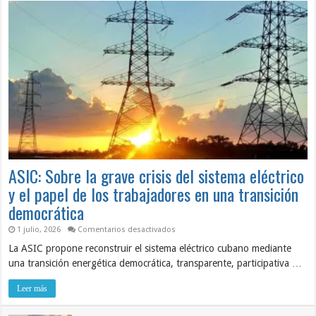
ASIC: Sobre la grave crisis del sistema eléctrico
y el papel de los trabajadores en una transición
democrática
en
1 julio, 2026
Comentarios desactivados
ASIC:
La ASIC propone reconstruir el sistema eléctrico cubano mediante
Sobre
la
una transición energética democrática, transparente, participativa …
grave
crisis
del
Leer más
sistema
eléctrico
y