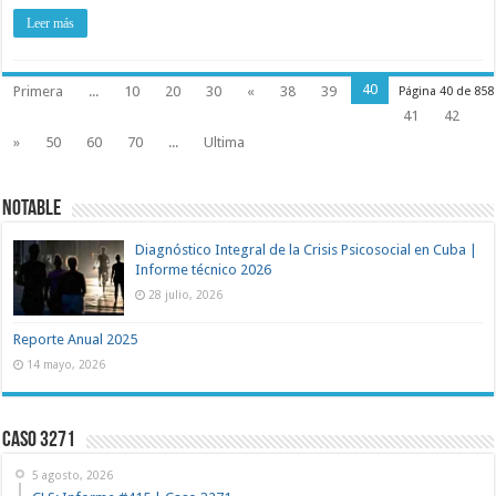
Leer más
40
Primera
...
10
20
30
«
38
39
Página 40 de 858
41
42
»
50
60
70
...
Ultima
NOTABLE
Diagnóstico Integral de la Crisis Psicosocial en Cuba |
Informe técnico 2026
28 julio, 2026
Reporte Anual 2025
14 mayo, 2026
Caso 3271
5 agosto, 2026