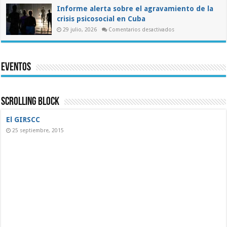
de
la
Informe alerta sobre el agravamiento de la
ASIC
crisis psicosocial en Cuba
al
presidente
en
29 julio, 2026
Comentarios desactivados
electo
Informe
de
alerta
Colombia
sobre
sobre
el
las
agravamiento
misiones
Eventos
de
médicas
la
cubanas
crisis
psicosocial
en
Cuba
Scrolling Block
El GIRSCC
25 septiembre, 2015