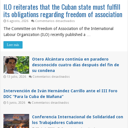
ILO reiterates that the Cuban state must fulfill
its obligations regarding freedom of association
en
6 agosto, 2026
Comentarios desactivados
ILO
The Committee on Freedom of Association of the International
reiterates
that
Labour Organization (ILO) recently published a …
the
Cuban
state
Leer más
must
fulfill
its
obligations
Otero Alcántara continúa en paradero
regarding
desconocido cuatro días después del fin de
freedom
of
su condena
association
en
13 julio, 2026
Comentarios desactivados
Otero
Alcántara
continúa
en
Intervención de Iván Hernández Carrillo ante el III Foro
paradero
DDC “Para la Cuba de Mañana”
desconocido
cuatro
en
5 junio, 2026
Comentarios desactivados
días
Intervención
después
de
del
Iván
fin
Hernández
Conferencia Internacional de Solidaridad con
de
Carrillo
su
los Trabajadores Cubanos
ante
condena
el