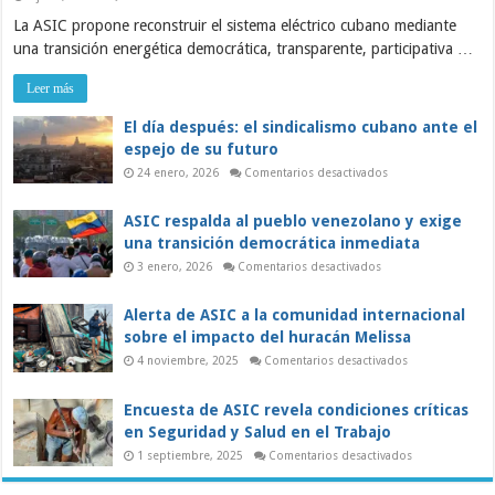
ASIC:
La ASIC propone reconstruir el sistema eléctrico cubano mediante
Sobre
la
una transición energética democrática, transparente, participativa …
grave
crisis
del
Leer más
sistema
eléctrico
y
El día después: el sindicalismo cubano ante el
el
espejo de su futuro
papel
de
en
24 enero, 2026
Comentarios desactivados
los
El
trabajadores
día
en
después:
ASIC respalda al pueblo venezolano y exige
una
el
sindicalismo
transición
una transición democrática inmediata
cubano
democrática
ante
en
3 enero, 2026
Comentarios desactivados
el
ASIC
espejo
respalda
de
al
Alerta de ASIC a la comunidad internacional
su
pueblo
futuro
venezolano
sobre el impacto del huracán Melissa
y
exige
en
4 noviembre, 2025
Comentarios desactivados
una
Alerta
transición
de
democrática
ASIC
Encuesta de ASIC revela condiciones críticas
inmediata
a
la
en Seguridad y Salud en el Trabajo
comunidad
internacional
en
1 septiembre, 2025
Comentarios desactivados
sobre
Encuesta
el
de
impacto
ASIC