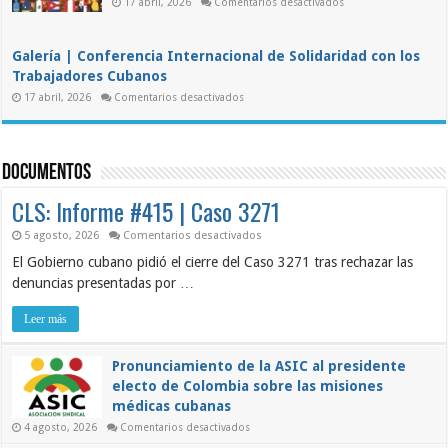
en
17 abril, 2026
Comentarios desactivados
III
Conferencia
Foro
Internacional
DDC
de
“Para
Solidaridad
la
Galería | Conferencia Internacional de Solidaridad con los
con
Cuba
los
Trabajadores Cubanos
de
Trabajadores
Mañana”
en
Cubanos
17 abril, 2026
Comentarios desactivados
Galería
|
Conferencia
Internacional
de
Documentos
Solidaridad
con
los
CLS: Informe #415 | Caso 3271
Trabajadores
Cubanos
en
5 agosto, 2026
Comentarios desactivados
CLS:
El Gobierno cubano pidió el cierre del Caso 3271 tras rechazar las
Informe
#415
denuncias presentadas por …
|
Caso
3271
Leer más
Pronunciamiento de la ASIC al presidente
electo de Colombia sobre las misiones
médicas cubanas
en
4 agosto, 2026
Comentarios desactivados
Pronunciamiento