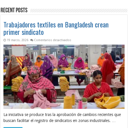
del
revela
huracán
condiciones
Recent Posts
Melissa
críticas
en
Seguridad
y
Trabajadores textiles en Bangladesh crean
Salud
en
primer sindicato
el
Trabajo
en Trabajadores textiles en Bangladesh c
19 marzo, 2026
Comentarios desactivados
La iniciativa se produce tras la aprobación de cambios recientes que
buscan facilitar el registro de sindicatos en zonas industriales. …