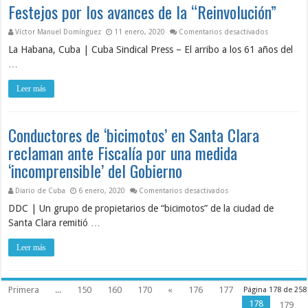
Festejos por los avances de la “Reinvolución”
en Festejos
Víctor Manuel Domínguez
11 enero, 2020
Comentarios desactivados
La Habana, Cuba | Cuba Sindical Press – El arribo a los 61 años del
…
Leer más
Conductores de ‘bicimotos’ en Santa Clara
reclaman ante Fiscalía por una medida
‘incomprensible’ del Gobierno
en Conductores de ‘bici
Diario de Cuba
6 enero, 2020
Comentarios desactivados
DDC | Un grupo de propietarios de “bicimotos” de la ciudad de
Santa Clara remitió …
Leer más
Primera
...
150
160
170
«
176
177
Página 178 de 258
178
179