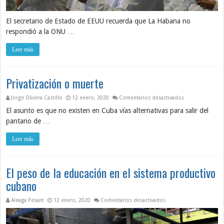
El secretario de Estado de EEUU recuerda que La Habana no
respondió a la ONU …
Leer más
Privatización o muerte
en Privatización
Jorge Olivera Castillo
12 enero, 2020
Comentarios desactivados
El asunto es que no existen en Cuba vías alternativas para salir del
pantano de …
Leer más
El peso de la educación en el sistema productivo
cubano
en El peso de la educac
Aleaga Pesant
12 enero, 2020
Comentarios desactivados