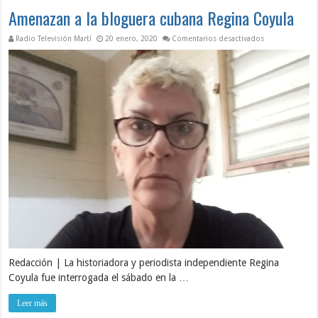
Amenazan a la bloguera cubana Regina Coyula
en Amenazan a 
Radio Televisión Martí
20 enero, 2020
Comentarios desactivados
Redacción | La historiadora y periodista independiente Regina
Coyula fue interrogada el sábado en la …
Leer más