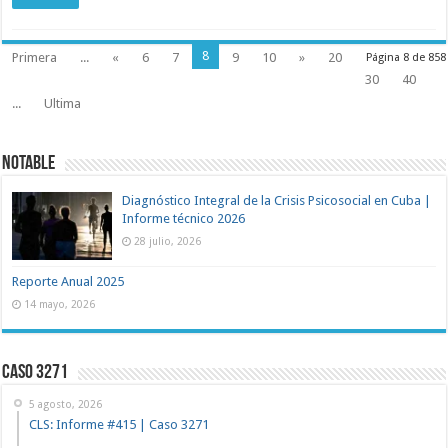
8
Primera
...
«
6
7
9
10
»
20
Página 8 de 858
30
40
...
Ultima
NOTABLE
Diagnóstico Integral de la Crisis Psicosocial en Cuba |
Informe técnico 2026
28 julio, 2026
Reporte Anual 2025
14 mayo, 2026
Caso 3271
5 agosto, 2026
CLS: Informe #415 | Caso 3271