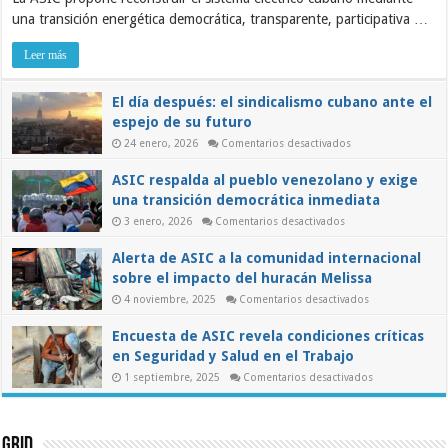
la
una transición energética democrática, transparente, participativa …
grave
crisis
del
Leer más
sistema
eléctrico
y
El día después: el sindicalismo cubano ante el
el
papel
espejo de su futuro
de
los
en
24 enero, 2026
Comentarios desactivados
trabajadores
El
en
día
ASIC respalda al pueblo venezolano y exige
una
después:
el
transición
una transición democrática inmediata
sindicalismo
democrática
cubano
en
3 enero, 2026
Comentarios desactivados
ante
ASIC
el
respalda
espejo
Alerta de ASIC a la comunidad internacional
al
de
pueblo
su
sobre el impacto del huracán Melissa
venezolano
futuro
y
en
4 noviembre, 2025
Comentarios desactivados
exige
Alerta
una
de
transición
Encuesta de ASIC revela condiciones críticas
ASIC
democrática
a
inmediata
en Seguridad y Salud en el Trabajo
la
comunidad
en
1 septiembre, 2025
Comentarios desactivados
internacional
Encuesta
sobre
de
el
ASIC
impacto
revela
del
condiciones
Grid
huracán