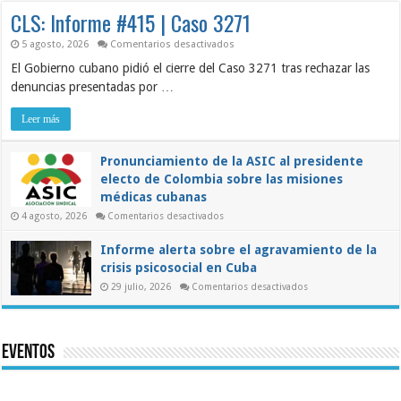
los
CLS: Informe #415 | Caso 3271
Trabajadores
Cubanos
en
5 agosto, 2026
Comentarios desactivados
CLS:
El Gobierno cubano pidió el cierre del Caso 3271 tras rechazar las
Informe
#415
denuncias presentadas por …
|
Caso
3271
Leer más
Pronunciamiento de la ASIC al presidente
electo de Colombia sobre las misiones
médicas cubanas
en
4 agosto, 2026
Comentarios desactivados
Pronunciamiento
de
la
Informe alerta sobre el agravamiento de la
ASIC
crisis psicosocial en Cuba
al
presidente
en
29 julio, 2026
Comentarios desactivados
electo
Informe
de
alerta
Colombia
sobre
sobre
el
las
agravamiento
misiones
Eventos
de
médicas
la
cubanas
crisis
psicosocial
en