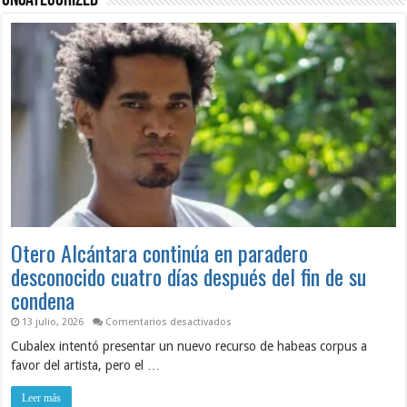
Uncategorized
Otero Alcántara continúa en paradero
desconocido cuatro días después del fin de su
condena
en
13 julio, 2026
Comentarios desactivados
Otero
Cubalex intentó presentar un nuevo recurso de habeas corpus a
Alcántara
continúa
favor del artista, pero el …
en
paradero
desconocido
Leer más
cuatro