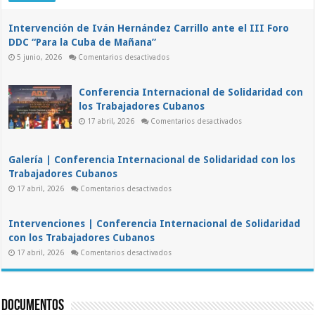
días
después
del
Intervención de Iván Hernández Carrillo ante el III Foro
fin
DDC “Para la Cuba de Mañana”
de
su
en
5 junio, 2026
Comentarios desactivados
condena
Intervención
de
Iván
Hernández
Conferencia Internacional de Solidaridad con
Carrillo
los Trabajadores Cubanos
ante
el
en
17 abril, 2026
Comentarios desactivados
III
Conferencia
Foro
Internacional
DDC
de
“Para
Solidaridad
la
Galería | Conferencia Internacional de Solidaridad con los
con
Cuba
los
Trabajadores Cubanos
de
Trabajadores
Mañana”
en
Cubanos
17 abril, 2026
Comentarios desactivados
Galería
|
Conferencia
Internacional
Intervenciones | Conferencia Internacional de Solidaridad
de
con los Trabajadores Cubanos
Solidaridad
con
en
17 abril, 2026
Comentarios desactivados
los
Intervenciones
Trabajadores
|
Cubanos
Conferencia
Internacional
de
Documentos
Solidaridad
con