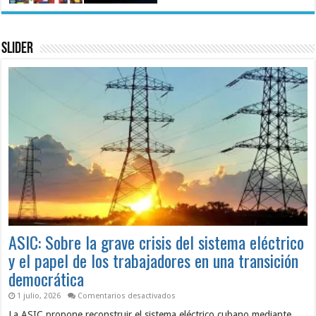
Slider
ASIC: Sobre la grave crisis del sistema eléctrico
y el papel de los trabajadores en una transición
democrática
en
1 julio, 2026
Comentarios desactivados
ASIC:
La ASIC propone reconstruir el sistema eléctrico cubano mediante
Sobre