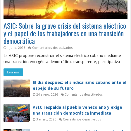
ASIC: Sobre la grave crisis del sistema eléctrico
y el papel de los trabajadores en una transición
democrática
en
1 julio, 2026
Comentarios desactivados
ASIC:
La ASIC propone reconstruir el sistema eléctrico cubano mediante
Sobre
la
una transición energética democrática, transparente, participativa …
grave
crisis
del
Leer más
sistema
eléctrico
y
El día después: el sindicalismo cubano ante el
el
espejo de su futuro
papel
de
en
24 enero, 2026
Comentarios desactivados
los
El
trabajadores
día
en
después:
ASIC respalda al pueblo venezolano y exige
una
el
sindicalismo
transición
una transición democrática inmediata
cubano
democrática
ante
en
3 enero, 2026
Comentarios desactivados
el
ASIC
espejo
respalda
de
al