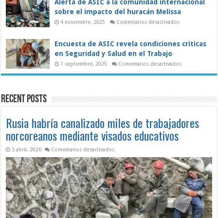
Alerta de ASIC a la comunidad internacional
su
pueblo
futuro
venezolano
sobre el impacto del huracán Melissa
y
exige
en
4 noviembre, 2025
Comentarios desactivados
una
Alerta
transición
de
democrática
ASIC
Encuesta de ASIC revela condiciones críticas
inmediata
a
la
en Seguridad y Salud en el Trabajo
comunidad
internacional
en
1 septiembre, 2025
Comentarios desactivados
sobre
Encuesta
el
de
impacto
ASIC
del
revela
huracán
condiciones
Recent Posts
Melissa
críticas
en
Seguridad
y
Rusia habría canalizado miles de trabajadores
Salud
en
norcoreanos mediante visados educativos
el
Trabajo
en Rusia habría canalizado miles de trabaj
3 abril, 2026
Comentarios desactivados