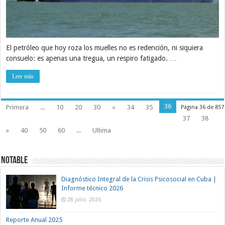
El petróleo que hoy roza los muelles no es redención, ni siquiera
consuelo: es apenas una tregua, un respiro fatigado. …
Leer más
36
Primera
...
10
20
30
«
34
35
Página 36 de 857
37
38
»
40
50
60
...
Ultima
NOTABLE
Diagnóstico Integral de la Crisis Psicosocial en Cuba |
Informe técnico 2026
28 julio, 2026
Reporte Anual 2025