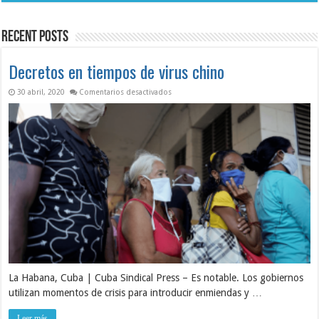
el
de
impacto
ASIC
del
revela
huracán
condiciones
Recent Posts
Melissa
críticas
en
Seguridad
y
Decretos en tiempos de virus chino
Salud
en
el
en Decretos en tiempos de virus chino
30 abril, 2020
Comentarios desactivados
Trabajo
La Habana, Cuba | Cuba Sindical Press – Es notable. Los gobiernos
utilizan momentos de crisis para introducir enmiendas y …
Leer más