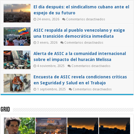
y
El día después: el sindicalismo cubano ante el
el
papel
espejo de su futuro
de
los
en
24 enero, 2026
Comentarios desactivados
trabajadores
El
en
día
ASIC respalda al pueblo venezolano y exige
una
después:
el
transición
una transición democrática inmediata
sindicalismo
democrática
cubano
en
3 enero, 2026
Comentarios desactivados
ante
ASIC
el
respalda
espejo
Alerta de ASIC a la comunidad internacional
al
de
pueblo
su
sobre el impacto del huracán Melissa
venezolano
futuro
y
en
4 noviembre, 2025
Comentarios desactivados
exige
Alerta
una
de
transición
Encuesta de ASIC revela condiciones críticas
ASIC
democrática
a
inmediata
en Seguridad y Salud en el Trabajo
la
comunidad
en
1 septiembre, 2025
Comentarios desactivados
internacional
Encuesta
sobre
de
el
ASIC
impacto
revela
del
condiciones
Grid
huracán
críticas
Melissa
en
Seguridad
y
Salud
en
el