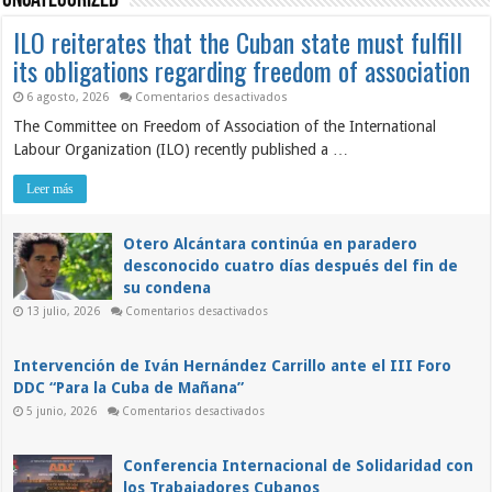
Uncategorized
ILO reiterates that the Cuban state must fulfill
its obligations regarding freedom of association
en
6 agosto, 2026
Comentarios desactivados
ILO
The Committee on Freedom of Association of the International
reiterates
that
Labour Organization (ILO) recently published a …
the
Cuban
state
Leer más
must
fulfill
its
obligations
Otero Alcántara continúa en paradero
regarding
desconocido cuatro días después del fin de
freedom
of
su condena
association
en
13 julio, 2026
Comentarios desactivados
Otero
Alcántara
continúa
en
Intervención de Iván Hernández Carrillo ante el III Foro
paradero
DDC “Para la Cuba de Mañana”
desconocido
cuatro
en
5 junio, 2026
Comentarios desactivados
días
Intervención
después
de
del
Iván
fin
Hernández
Conferencia Internacional de Solidaridad con
de
Carrillo
su
los Trabajadores Cubanos
ante