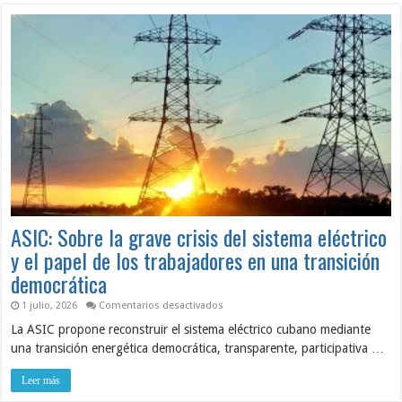
ASIC: Sobre la grave crisis del sistema eléctrico
y el papel de los trabajadores en una transición
democrática
en
1 julio, 2026
Comentarios desactivados
ASIC:
La ASIC propone reconstruir el sistema eléctrico cubano mediante
Sobre
la
una transición energética democrática, transparente, participativa …
grave
crisis
del
Leer más
sistema
eléctrico