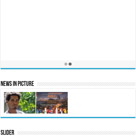
CFA: Report #411 | Case 3271
25 junio, 2025
Contacto
25 septiembre, 2015
News In Picture
Slider