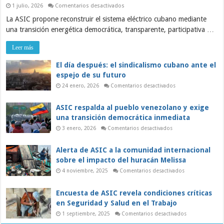
en
1 julio, 2026
Comentarios desactivados
ASIC:
La ASIC propone reconstruir el sistema eléctrico cubano mediante
Sobre
la
una transición energética democrática, transparente, participativa …
grave
crisis
del
Leer más
sistema
eléctrico
y
El día después: el sindicalismo cubano ante el
el
espejo de su futuro
papel
de
en
24 enero, 2026
Comentarios desactivados
los
El
trabajadores
día
en
después:
ASIC respalda al pueblo venezolano y exige
una
el
sindicalismo
transición
una transición democrática inmediata
cubano
democrática
ante
en
3 enero, 2026
Comentarios desactivados
el
ASIC
espejo
respalda
de
al
Alerta de ASIC a la comunidad internacional
su
pueblo
futuro
venezolano
sobre el impacto del huracán Melissa
y
exige
en
4 noviembre, 2025
Comentarios desactivados
una
Alerta
transición
de
democrática
ASIC
Encuesta de ASIC revela condiciones críticas
inmediata
a
la
en Seguridad y Salud en el Trabajo
comunidad
internacional
en
1 septiembre, 2025
Comentarios desactivados
sobre
Encuesta