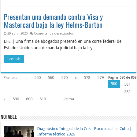
Presentan una demanda contra Visa y
Mastercard bajo la ley Helms-Burton
en Presentan una demanda contra Visa y M
29 abril, 2020
Comentarios desactivados
EFE | Una firma de abogados presentó en una corte federal de
Estados Unidos una demanda judicial bajo la ley …
Leer más
Primera
...
550
560
570
«
578
579
Página 580 de 858
580
581
582
»
590
600
610
...
Ultima
NOTABLE
Diagnóstico Integral de la Crisis Psicosocial en Cuba |
Informe técnico 2026