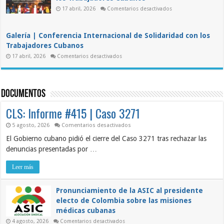
condena
el
en
17 abril, 2026
Comentarios desactivados
III
Conferencia
Foro
Internacional
DDC
de
“Para
Solidaridad
la
Galería | Conferencia Internacional de Solidaridad con los
con
Cuba
los
Trabajadores Cubanos
de
Trabajadores
Mañana”
en
Cubanos
17 abril, 2026
Comentarios desactivados
Galería
|
Conferencia
Internacional
de
Documentos
Solidaridad
con
los
CLS: Informe #415 | Caso 3271
Trabajadores
Cubanos
en
5 agosto, 2026
Comentarios desactivados
CLS:
El Gobierno cubano pidió el cierre del Caso 3271 tras rechazar las
Informe
#415
denuncias presentadas por …
|
Caso
3271
Leer más
Pronunciamiento de la ASIC al presidente
electo de Colombia sobre las misiones
médicas cubanas
en
4 agosto, 2026
Comentarios desactivados