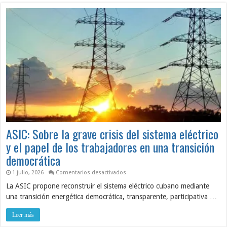
ASIC: Sobre la grave crisis del sistema eléctrico
y el papel de los trabajadores en una transición
democrática
en
1 julio, 2026
Comentarios desactivados
ASIC:
La ASIC propone reconstruir el sistema eléctrico cubano mediante
Sobre
la
una transición energética democrática, transparente, participativa …
grave
crisis
del
Leer más
sistema
eléctrico