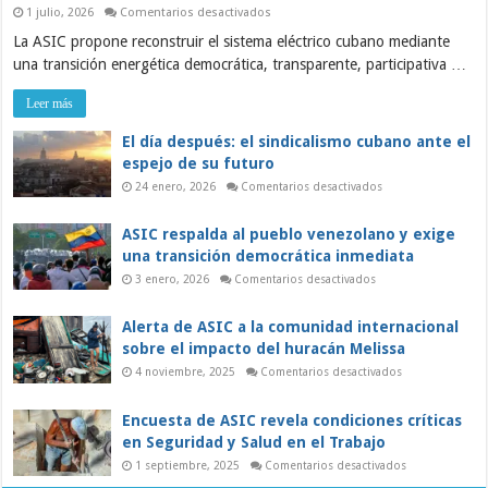
en
1 julio, 2026
Comentarios desactivados
ASIC:
La ASIC propone reconstruir el sistema eléctrico cubano mediante
Sobre
la
una transición energética democrática, transparente, participativa …
grave
crisis
del
Leer más
sistema
eléctrico
y
El día después: el sindicalismo cubano ante el
el
espejo de su futuro
papel
de
en
24 enero, 2026
Comentarios desactivados
los
El
trabajadores
día
en
después:
ASIC respalda al pueblo venezolano y exige
una
el
sindicalismo
transición
una transición democrática inmediata
cubano
democrática
ante
en
3 enero, 2026
Comentarios desactivados
el
ASIC
espejo
respalda
de
al
Alerta de ASIC a la comunidad internacional
su
pueblo
futuro
venezolano
sobre el impacto del huracán Melissa
y
exige
en
4 noviembre, 2025
Comentarios desactivados
una
Alerta
transición
de
democrática
ASIC
Encuesta de ASIC revela condiciones críticas
inmediata
a
la
en Seguridad y Salud en el Trabajo
comunidad
internacional
en
1 septiembre, 2025
Comentarios desactivados
sobre
Encuesta