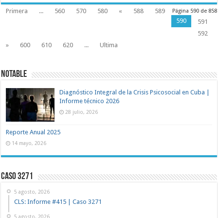
Primera
...
560
570
580
«
588
589
Página 590 de 858
590
591
592
»
600
610
620
...
Ultima
NOTABLE
Diagnóstico Integral de la Crisis Psicosocial en Cuba |
Informe técnico 2026
28 julio, 2026
Reporte Anual 2025
14 mayo, 2026
Caso 3271
5 agosto, 2026
CLS: Informe #415 | Caso 3271
5 agosto, 2026