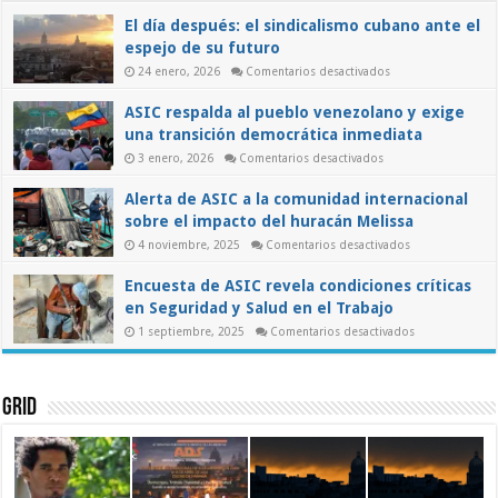
y
El día después: el sindicalismo cubano ante el
el
papel
espejo de su futuro
de
los
en
24 enero, 2026
Comentarios desactivados
trabajadores
El
en
día
ASIC respalda al pueblo venezolano y exige
una
después:
el
transición
una transición democrática inmediata
sindicalismo
democrática
cubano
en
3 enero, 2026
Comentarios desactivados
ante
ASIC
el
respalda
espejo
Alerta de ASIC a la comunidad internacional
al
de
pueblo
su
sobre el impacto del huracán Melissa
venezolano
futuro
y
en
4 noviembre, 2025
Comentarios desactivados
exige
Alerta
una
de
transición
Encuesta de ASIC revela condiciones críticas
ASIC
democrática
a
inmediata
en Seguridad y Salud en el Trabajo
la
comunidad
en
1 septiembre, 2025
Comentarios desactivados
internacional
Encuesta
sobre
de
el
ASIC
impacto
revela
del
condiciones
Grid
huracán
críticas
Melissa
en
Seguridad
y
Salud
en
el