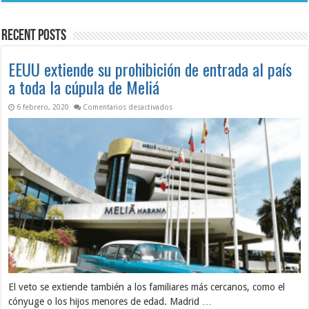
el
de
impacto
ASIC
del
revela
huracán
condiciones
Recent Posts
Melissa
críticas
en
Seguridad
y
EEUU extiende su prohibición de entrada al país
Salud
en
a toda la cúpula de Meliá
el
Trabajo
en EEUU extiende su prohibición de entra
6 febrero, 2020
Comentarios desactivados
El veto se extiende también a los familiares más cercanos, como el
cónyuge o los hijos menores de edad. Madrid …