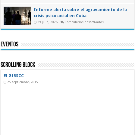
Pronunciamiento
de
la
Informe alerta sobre el agravamiento de la
ASIC
crisis psicosocial en Cuba
al
presidente
en
29 julio, 2026
Comentarios desactivados
electo
Informe
de
alerta
Colombia
sobre
sobre
el
las
agravamiento
misiones
Eventos
de
médicas
la
cubanas
crisis
psicosocial
en
Cuba
Scrolling Block
El GIRSCC
25 septiembre, 2015