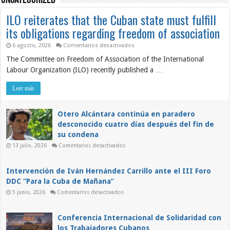
Uncategorized
ILO reiterates that the Cuban state must fulfill
its obligations regarding freedom of association
en
6 agosto, 2026
Comentarios desactivados
ILO
The Committee on Freedom of Association of the International
reiterates
that
Labour Organization (ILO) recently published a …
the
Cuban
state
Leer más
must
fulfill
its
obligations
Otero Alcántara continúa en paradero
regarding
desconocido cuatro días después del fin de
freedom
of
su condena
association
en
13 julio, 2026
Comentarios desactivados
Otero
Alcántara
continúa
en
Intervención de Iván Hernández Carrillo ante el III Foro
paradero
DDC “Para la Cuba de Mañana”
desconocido
cuatro
en
5 junio, 2026
Comentarios desactivados
días
Intervención
después
de
del
Iván
fin
Hernández
Conferencia Internacional de Solidaridad con
de
Carrillo
su
los Trabajadores Cubanos
ante