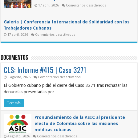
condena
el
en
17 abril, 2026
Comentarios desactivados
III
Conferencia
Foro
Internacional
DDC
de
“Para
Solidaridad
la
Galería | Conferencia Internacional de Solidaridad con los
con
Cuba
los
Trabajadores Cubanos
de
Trabajadores
Mañana”
en
Cubanos
17 abril, 2026
Comentarios desactivados
Galería
|
Conferencia
Internacional
de
Documentos
Solidaridad
con
los
CLS: Informe #415 | Caso 3271
Trabajadores
Cubanos
en
5 agosto, 2026
Comentarios desactivados
CLS:
El Gobierno cubano pidió el cierre del Caso 3271 tras rechazar las
Informe
#415
denuncias presentadas por …
|
Caso
3271
Leer más
Pronunciamiento de la ASIC al presidente
electo de Colombia sobre las misiones
médicas cubanas
en
4 agosto, 2026
Comentarios desactivados