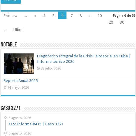
6
Primera
...
«
4
5
7
8
»
10
Página 6 de 52
20
30
...
Ultima
NOTABLE
Diagnóstico Integral de la Crisis Psicosocial en Cuba |
Informe técnico 2026
28 julio, 2026
Reporte Anual 2025
14 mayo, 2026
Caso 3271
5 agosto, 2026
CLS: Informe #415 | Caso 3271
5 agosto, 2026